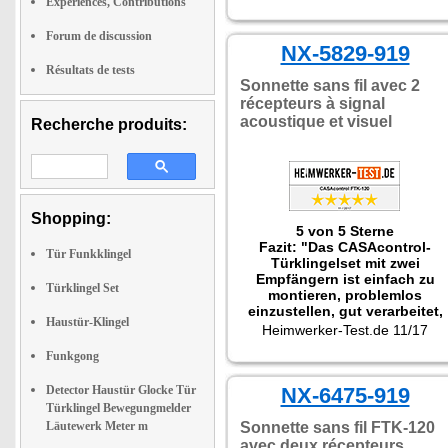
flexibel und erweiterbar ist,
Expériences, Contributions
bietet es sich für eine Vielzahl
von Anwendungen an. Der
Forum de discussion
batterielose Taster macht das
NX-5829-919
Set wartungsfrei und für den
Résultats de tests
geschützten Außenbereich
Sonnette sans fil avec 2
geeignet. An Funktion und
récepteurs à signal
Ausstattung gibt es nicht das
acoustique et visuel
Recherche produits:
Geringste auszusetzen. Somit
ist die Türklingel absolut
empfehlenswert."
Shopping:
5 von 5 Sterne
Fazit: "Das CASAcontrol-
Tür Funkklingel
Türklingelset mit zwei
Empfängern ist einfach zu
Türklingel Set
montieren, problemlos
einzustellen, gut verarbeitet,
Haustür-Klingel
vollständig ausgestattet und
Heimwerker-Test.de 11/17
hat somit wirklich keine
Funkgong
Schwächen. Zu diesem Preis
unschlagbar!"
Detector Haustür Glocke Tür
NX-6475-919
Türklingel Bewegungmelder
Läutewerk Meter m
Sonnette sans fil FTK-120
avec deux récepteurs