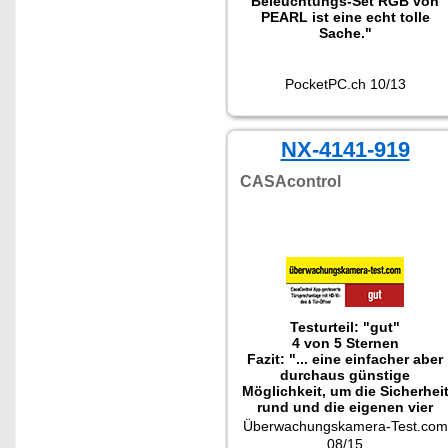
Beleuchtungs-Set RGB von
PEARL ist eine echt tolle
Sache."
PocketPC.ch 10/13
NX-4141-919
CASAcontrol
Testurteil: "gut"
4 von 5 Sternen
Fazit: "... eine einfacher aber
durchaus günstige
Möglichkeit, um die Sicherhei
rund und die eigenen vier
Wände zu erhöhen ..."
Überwachungskamera-Test.com
08/15