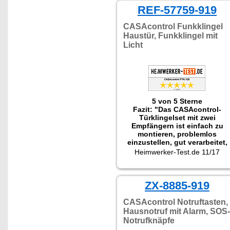
REF-57759-919
CASAcontrol Funkklingel
Haustür, Funkklingel mit
Licht
5 von 5 Sterne
Fazit: "Das CASAcontrol-
Türklingelset mit zwei
Empfängern ist einfach zu
montieren, problemlos
einzustellen, gut verarbeitet,
vollständig ausgestattet und
Heimwerker-Test.de 11/17
hat somit wirklich keine
Schwächen. Zu diesem Preis
unschlagbar!"
Getestet wurde NX-5829
ZX-8885-919
CASAcontrol Notruftasten,
Hausnotruf mit Alarm, SOS-
Notrufknäpfe