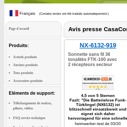
Français
(Certains textes ont été traduits automatiquement.)
Avis presse CasaCo
Page d'accueil
NX-6132-919
Produits:
Sonnette sans fil 36
Actuels produits
tonalités FTK-100 avec
2 récepteurs secteur
Anciens produits
Tous produits
Accessoires produits
Eléments de support:
4,5 von 5 Sternen
Fazit: "Die Batterielose Funk-
Téléchargement de notices,
Türklingel (NX6132) ist
pilotes, vidéos
blitzschnell einsatzbereit und
eignet sich daher
FAQ service technique
hervorragend für eine schnell
Nachrüstung. Da das System
heimwerker-test.de 03/20