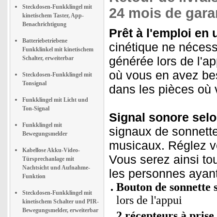
Steckdosen-Funkklingel mit
24 mois de garan
kinetischem Taster, App-
Benachrichtigung
Prêt à l'emploi en 
Batteriebetriebene
cinétique ne nécessit
Funkklinkel mit kinetischem
générée lors de l'ap
Schalter, erweiterbar
où vous en avez bes
Steckdosen-Funkklingel mit
Tonsignal
dans les pièces où 
Funkklingel mit Licht und
Ton-Signal
Signal sonore selo
Funkklingel mit
signaux de sonnette
Bewegungsmelder
musicaux. Réglez vo
Kabellose Akku-Video-
Vous serez ainsi to
Türsprechanlage mit
Nachtsicht und Aufnahme-
les personnes ayant
Funktion
Bouton de sonnette s
Steckdosen-Funkklingel mit
lors de l'appui
kinetischem Schalter und PIR-
Bewegungsmelder, erweiterbar
2 récepteurs à prise