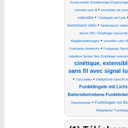
Zusatzsender Erweiterungen Ergänzungen K
•
sonnette sans fil
ensembles de sonn
•
extensible
Türklingeln mit Funk
•
transmission vidéo
Spritzwasser outdo
aßsen 230 v Empfänger wasserdich
•
Klingelerweiterungen
sonnettes sans fil
•
Funktaster kinetische
Funkgongs Stec
kabellose Sender Sets Empfänger wasserdi
cinétique, extensib
sans fil avec signal 
•
•
interphone sans fil 
Türschellen
Funkklingeln mit Licht
Batteriebetriebene Funkklinkel
•
Funkklingeln mit B
Haustürgongs
Klingeltaster Tuerklinge