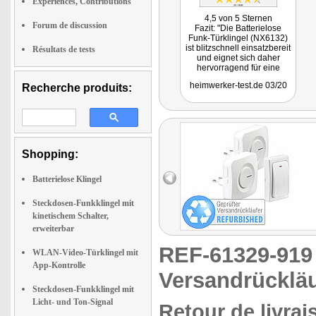
Expériences, Contributions
4,5 von 5 Sternen
Forum de discussion
Fazit: "Die Batterielose
Funk-Türklingel (NX6132)
ist blitzschnell einsatzbereit
Résultats de tests
und eignet sich daher
hervorragend für eine
schnelle Nachrüstung. Da
heimwerker-test.de 03/20
Recherche produits:
das System flexibel und
erweiterbar ist, bietet es
sich für eine Vielzahl von
Anwendungen an. Der
batterielose Taster macht
das Set wartungsfrei und für
den geschützten
Shopping:
Außenbereich geeignet. An
Funktion und Ausstattung
gibt es nicht das Geringste
Batterielose Klingel
auszusetzen. Somit ist die
Türklingel absolut
Steckdosen-Funkklingel mit
empfehlenswert."
kinetischem Schalter,
erweiterbar
REF-61329-91
WLAN-Video-Türklingel mit
App-Kontrolle
Versandrückläu
Steckdosen-Funkklingel mit
Licht- und Ton-Signal
Retour de livrai