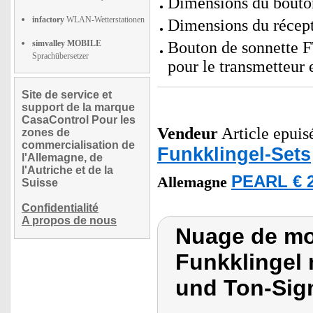
Dimensions du bouton
infactory
WLAN-Wetterstationen
Dimensions du récept
simvalley MOBILE
Bouton de sonnette FT
Sprachübersetzer
pour le transmetteur 
Site de service et
support de la marque
CasaControl Pour les
Vendeur
Article epuisé
zones de
commercialisation de
Funkklingel-Sets
l'Allemagne, de
l'Autriche et de la
PEARL € 2
Allemagne
Suisse
Confidentialité
A propos de nous
Nuage de mo
Funkklingel 
und Ton-Sig