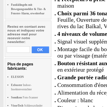
maison
Funkklingeln mit
Bewegungsmelder & Tür- &
Choix parmi 36 tonal
Fenster-Alarm, erweiterbar
Feuille, Ouverture de
rives du lac Baïkal, V
Restez en contact avec
nous et indiquez votre
4 niveaux de volum
adresse mail pour
recevoir notre
Signal visuel supplé
newsletter:
Montage facile du bo
ou par vissage (matér
Bouton résistant aux
Plus de pages
fabricants:
en extérieur protégé
Grande portée radio
ELESION
Consommation d'énerg
Exbuster
Indoor-
Insektenvernichter
Alimentation du récep
Somikon
Foto-Scanner
Couleur : blanc
VisorTech
Schliesszylinder