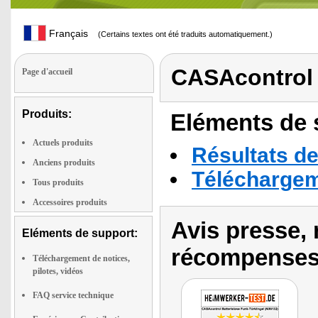
Français
(Certains textes ont été traduits automatiquement.)
CASAcontrol
Page d'accueil
Produits:
Eléments de s
Actuels produits
Résultats de
Anciens produits
Téléchargeme
Tous produits
Accessoires produits
Avis presse, 
Eléments de support:
récompenses
Téléchargement de notices,
pilotes, vidéos
FAQ service technique