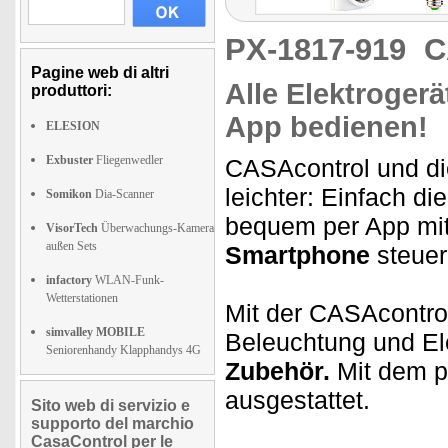
PX-1817-919
C
Pagine web di altri
Alle Elektroger
produttori:
App bedienen!
ELESION
Exbuster
Fliegenwedler
CASAcontrol und d
leichter: Einfach d
Somikon
Dia-Scanner
bequem per App m
VisorTech
Überwachungs-Kamera
außen Sets
Smartphone
steuer
infactory
WLAN-Funk-
Wetterstationen
Mit der CASAcontrol
simvalley MOBILE
Beleuchtung und El
Seniorenhandy Klapphandys 4G
Zubehör.
Mit dem p
ausgestattet.
Sito web di servizio e
supporto del marchio
CasaControl per le