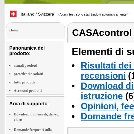
Italiano / Svizzera
(Alcuni testi sono stati tradotti automaticamente.)
CASAcontrol
Home
Panoramica del
Elementi di s
prodotto:
Risultati dei
attuali prodotti
recensioni
(
precedenti prodotti
tutto prodotti
Download di 
Accessori prodotti
istruzione
(6
Area di supporto:
Opinioni, fe
Domande fre
Download di manuali, driver,
video
Domande frequenti sulla