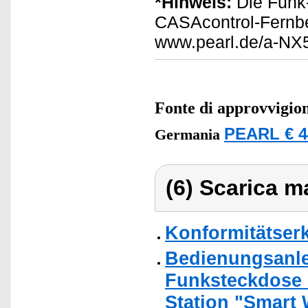
*Hinweis:
Die Funk-
CASAcontrol-Fernb
www.pearl.de/a-NX
Fonte di approvvigi
PEARL € 4
Germania
(6) Scarica ma
Konformitätser
Bedienungsanle
Funksteckdose 
Station "Smart 