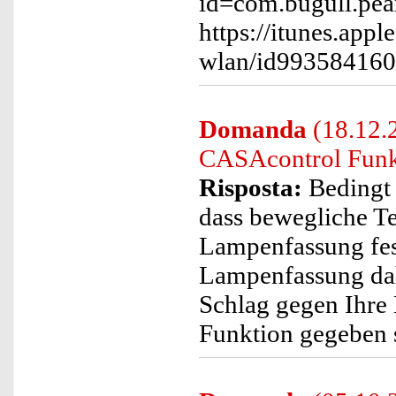
id=com.bugull.pea
https://itunes.app
wlan/id99358416
Domanda
(18.12.2
CASAcontrol Funk
Risposta:
Bedingt 
dass bewegliche T
Lampenfassung fest
Lampenfassung dahe
Schlag gegen Ihre 
Funktion gegeben 