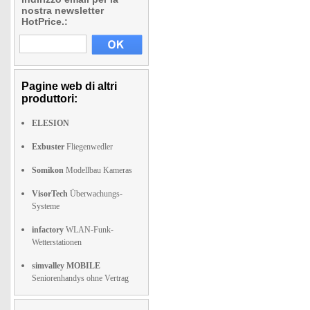
nostra newsletter
HotPrice.:
Pagine web di altri
produttori:
ELESION
Exbuster
Fliegenwedler
Somikon
Modellbau Kameras
VisorTech
Überwachungs-
Systeme
infactory
WLAN-Funk-
Wetterstationen
simvalley MOBILE
Seniorenhandys ohne Vertrag