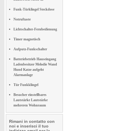
Funk-Türklingel Steckdose
Notruftaste
Lichtschalter-Fernbedienung
Timer magnetisch
Aufputz-Funkschalter
Batteriebetrieb Hauseingang
Ladenbesitzer Melodie Wand
Hund Katze aufgeht
Alarmanlage
Tür Funkklingel
Besucher einstellbares
Lautstärke Lautstärke
mehreren Wohnraum
Rimani in contatto con
noi e inserisci il tuo
indirizzo email per la