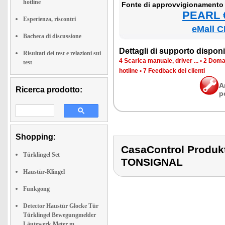
hotline
Fon­te di ap­prov­vi­gio­na­men­to
PEARL €
Esperienza, riscontri
eMall C
Bacheca di discussione
Det­ta­gli di sup­por­to di­spo­ni­b
Risultati dei test e relazioni sui
4 Sca­ri­ca ma­nua­le, dri­ver ...
•
2 Do­man
test
ho­tli­ne
•
7 Feed­back dei clien­ti
A
Ricerca prodotto:
p
Shopping:
CasaControl Prod
Türklingel Set
TONSIGNAL
Haustür-Klingel
Funkgong
Detector Haustür Glocke Tür
Türklingel Bewegungmelder
Läutewerk Meter m