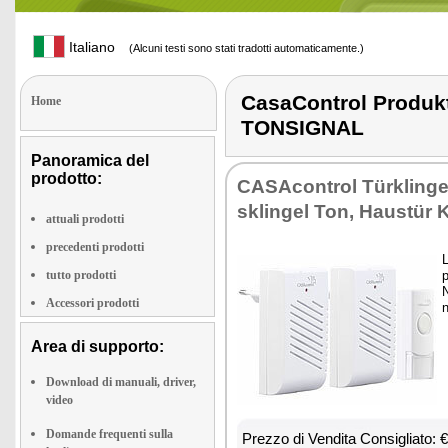
Italiano
(Alcuni testi sono stati tradotti automaticamente.)
CasaControl Prod
Home
TONSIGNAL
Panoramica del
prodotto:
CA­SA­con­trol Türklin­g
sklin­gel Ton, Hau­stür 
attuali prodotti
precedenti prodotti
L
tutto prodotti
p
N
Accessori prodotti
n
Area di supporto:
Download di manuali, driver,
video
Domande frequenti sulla
Prez­zo di Ven­di­ta Con­si­glia­to: