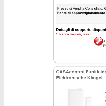
Prez­zo di Ven­di­ta Con­si­glia­to:
Fon­te di ap­prov­vi­gio­na­men­to
Det­ta­gli di sup­por­to di­spo­ni­b
1 Sca­ri­ca ma­nua­le, dri­ver ...
A
p
CA­SA­con­trol Funk­klin­
Elek­tro­ni­sche Klin­gel
E
p
m
i
n