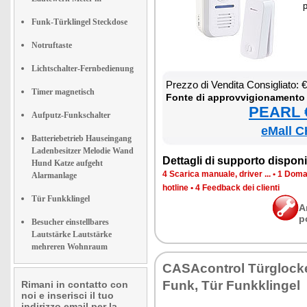
p
Funk-Türklingel Steckdose
Notruftaste
Lichtschalter-Fernbedienung
Prez­zo di Ven­di­ta Con­si­glia­to:
Timer magnetisch
Fon­te di ap­prov­vi­gio­na­men­to
PEARL €
Aufputz-Funkschalter
eMall C
Batteriebetrieb Hauseingang
Ladenbesitzer Melodie Wand
Det­ta­gli di sup­por­to di­spo­ni­b
Hund Katze aufgeht
4 Sca­ri­ca ma­nua­le, dri­ver ...
•
1 Do­man
Alarmanlage
ho­tli­ne
•
4 Feed­back dei clien­ti
Tür Funkklingel
A
p
Besucher einstellbares
Lautstärke Lautstärke
mehreren Wohnraum
CA­SA­con­trol Türgloc­k
Funk, Tür Funk­klin­gel
Rimani in contatto con
noi e inserisci il tuo
indirizzo email per la