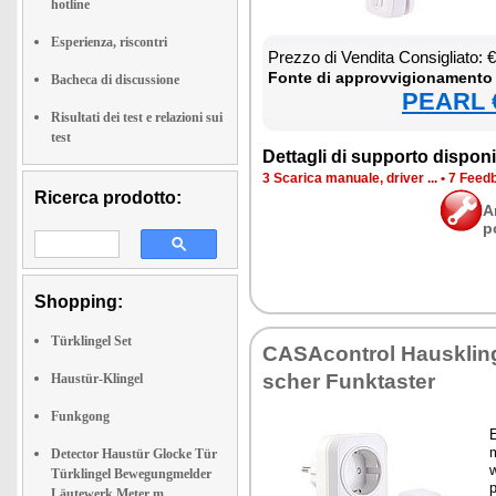
hotline
Esperienza, riscontri
Prez­zo di Ven­di­ta Con­si­glia­to:
Fon­te di ap­prov­vi­gio­na­men­to
Bacheca di discussione
PEARL €
Risultati dei test e relazioni sui
test
Det­ta­gli di sup­por­to di­spo­ni­b
3 Sca­ri­ca ma­nua­le, dri­ver ...
•
7 Feed­b
Ricerca prodotto:
A
p
Shopping:
Türklingel Set
CA­SA­con­trol Hau­sklin­ge
scher Funk­ta­ster
Haustür-Klingel
Funkgong
E
m
Detector Haustür Glocke Tür
w
Türklingel Bewegungmelder
p
Läutewerk Meter m