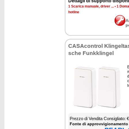
Det­ta­gli di sup­por­to di­spo­ni­b
1 Sca­ri­ca ma­nua­le, dri­ver ...
•
1 Do­man
ho­tli­ne
A
p
CA­SA­con­trol Klin­gel­ta­s
sche Funk­klin­gel
E
m
d
c
t
Prez­zo di Ven­di­ta Con­si­glia­to:
Fon­te di ap­prov­vi­gio­na­men­to