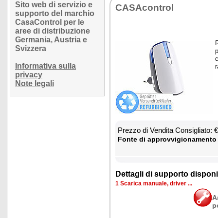
Sito web di servizio e
CA­SA­con­trol
supporto del marchio
CasaControl per le
aree di distribuzione
Germania, Austria e
R
Svizzera
p
c
Informativa sulla
r
privacy
Note legali
Prez­zo di Ven­di­ta Con­si­glia­to:
Fon­te di ap­prov­vi­gio­na­men­to
Det­ta­gli di sup­por­to di­spo­ni­b
1 Sca­ri­ca ma­nua­le, dri­ver ...
A
p