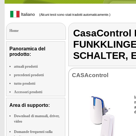
Italiano
(Alcuni testi sono stati tradotti automaticamente.)
CasaControl
Home
FUNKKLINGE
Panoramica del
SCHALTER, 
prodotto:
attuali prodotti
CA­SA­con­trol
precedenti prodotti
tutto prodotti
Accessori prodotti
I
m
Area di supporto:
a
d
Download di manuali, driver,
video
Domande frequenti sulla