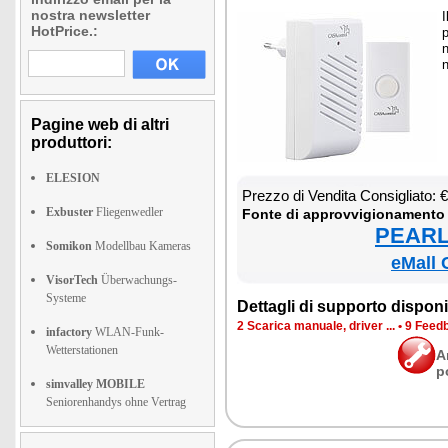
nostra newsletter
I
HotPrice.:
p
n
n
Pagine web di altri
produttori:
ELESION
Prez­zo di Ven­di­ta Con­si­glia­to:
Exbuster
Fliegenwedler
Fon­te di ap­prov­vi­gio­na­men­to
PEARL 
Somikon
Modellbau Kameras
eMall 
VisorTech
Überwachungs-
Systeme
Det­ta­gli di sup­por­to di­spo­ni­b
2 Sca­ri­ca ma­nua­le, dri­ver ...
•
9 Feed­b
infactory
WLAN-Funk-
Wetterstationen
A
p
simvalley MOBILE
Seniorenhandys ohne Vertrag