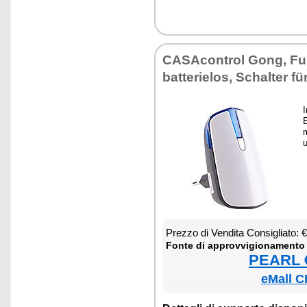
CA­SA­con­trol Gong, Fun
bat­te­rie­los, Schal­ter fü
I
E
m
u
Prez­zo di Ven­di­ta Con­si­glia­to:
Fon­te di ap­prov­vi­gio­na­men­to
PEARL €
eMall C