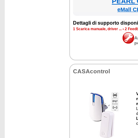
PEARL €
eMall C
Det­ta­gli di sup­por­to di­spo­ni­b
1 Sca­ri­ca ma­nua­le, dri­ver ...
•
2 Feed­b
A
p
CA­SA­con­trol
V
L
d
L
c