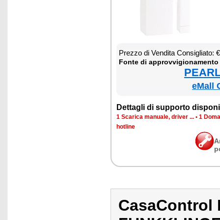
Prez­zo di Ven­di­ta Con­si­glia­to:
Fon­te di ap­prov­vi­gio­na­men­to
PEARL 
eMall 
Det­ta­gli di sup­por­to di­spo­ni­b
1 Sca­ri­ca ma­nua­le, dri­ver ...
•
1 Do­man
ho­tli­ne
A
p
CasaControl