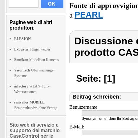
Fonte di approvvigi
PEARL
a
Pagine web di altri
produttori:
Discussione 
ELESION
prodotto CAS
Exbuster
Fliegenwedler
Somikon
Modellbau Kameras
VisorTech
Überwachungs-
Seite: [1]
Systeme
infactory
WLAN-Funk-
Wetterstationen
Beitrag schreiben:
simvalley MOBILE
Benutzername:
Seniorenhandys ohne Vertrag
Synonym, unter dem Ihr Beitrag e
Sito web di servizio e
E-Mail:
supporto del marchio
CasaControl per le