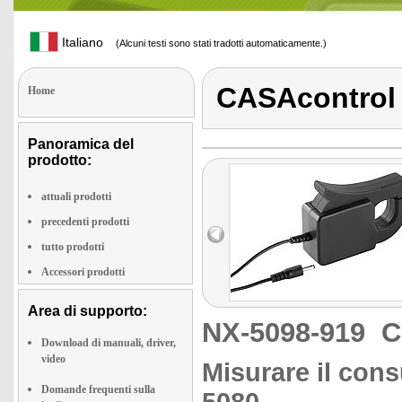
Italiano
(Alcuni testi sono stati tradotti automaticamente.)
CASAcontrol
Home
Panoramica del
prodotto:
attuali prodotti
precedenti prodotti
tutto prodotti
Accessori prodotti
Area di supporto:
NX-5098-919
C
Download di manuali, driver,
video
Misurare il con
Domande frequenti sulla
5080