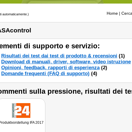
Home
| Cerca
tti automaticamente.)
SAcontrol
ementi di supporto e servizio:
Risultati dei test dai test di prodotto & recensioni
(1)
Download di manuali, driver, software, video istruzione
Opinioni, feedback, rapporti di esperienza
(2)
Domande frequenti (FAQ di supporto)
(4)
mmenti sulla pressione, risultati dei te
Produktvorstellung IFA 2017