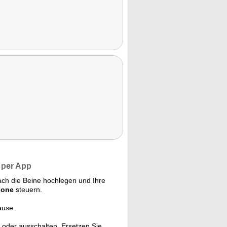
 per App
ch die Beine hochlegen und Ihre
hone
steuern.
ause.
 oder ausschalten. Ersetzen Sie