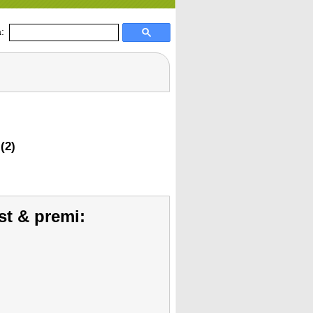
:
(2)
st & premi: