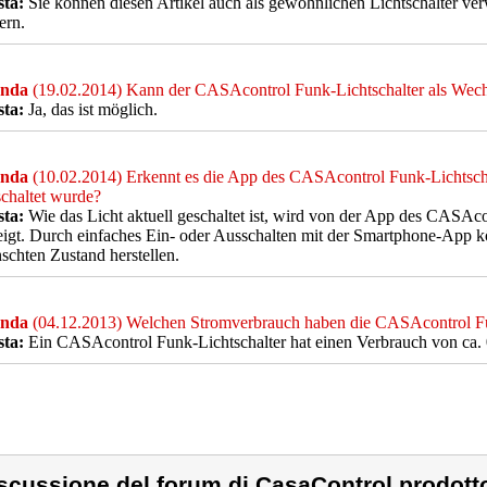
sta:
Sie können diesen Artikel auch als gewöhnlichen Lichtschalter ve
ern.
nda
(19.02.2014) Kann der CASAcontrol Funk-Lichtschalter als Wechs
sta:
Ja, das ist möglich.
nda
(10.02.2014) Erkennt es die App des CASAcontrol Funk-Lichtschal
chaltet wurde?
sta:
Wie das Licht aktuell geschaltet ist, wird von der App des CASAco
igt. Durch einfaches Ein- oder Ausschalten mit der Smartphone-App kö
chten Zustand herstellen.
nda
(04.12.2013) Welchen Stromverbrauch haben die CASAcontrol Fu
sta:
Ein CASAcontrol Funk-Lichtschalter hat einen Verbrauch von ca. 
scussione del forum di CasaControl prodott