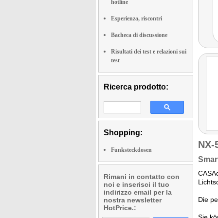
hotline
Esperienza, riscontri
Bacheca di discussione
Risultati dei test e relazioni sui
test
Ricerca prodotto:
Shopping:
NX-
Funksteckdosen
Smar
CASAco
Rimani in contatto con
Lichts
noi e inserisci il tuo
indirizzo email per la
Die pe
nostra newsletter
HotPrice.:
Sie k