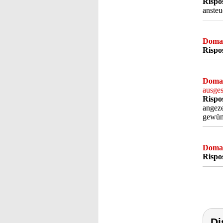
Rispo
ansteu
Doma
Rispo
Doma
ausges
Rispo
angeze
gewüns
Doma
Rispo
Di