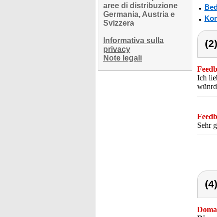
aree di distribuzione
Bed
Germania, Austria e
Kon
Svizzera
Informativa sulla
(2
privacy
Note legali
Feedba
Ich li
wünrde
Feedba
Sehr g
(4
Doma