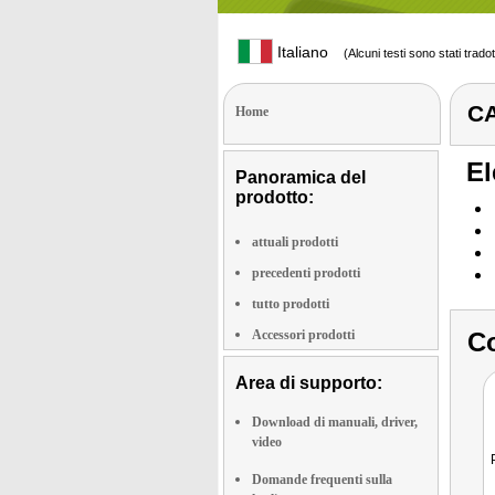
Italiano
(Alcuni testi sono stati trado
CA
Home
El
Panoramica del
prodotto:
attuali prodotti
precedenti prodotti
tutto prodotti
Accessori prodotti
Co
Area di supporto:
Download di manuali, driver,
video
Domande frequenti sulla