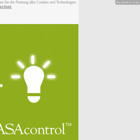
men Sie der Nutzung aller Cookies und Technologien
Hy-phen-a-tion
schutz