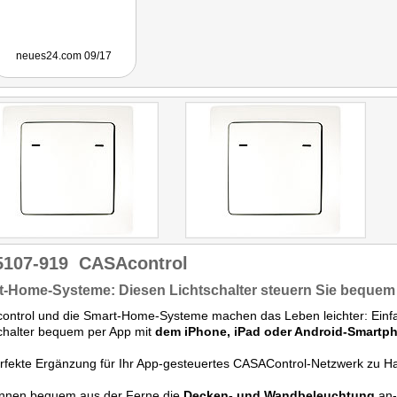
neues24.com 09/17
5107-919
CASAcontrol
t-Home-Systeme: Diesen Lichtschalter steuern Sie bequem
ntrol und die Smart-Home-Systeme machen das Leben leichter: Einfa
chalter bequem per App mit
dem iPhone, iPad oder Android-Smartp
rfekte Ergänzung für Ihr App-gesteuertes CASAControl-Netzwerk zu H
önnen bequem aus der Ferne die
Decken- und Wandbeleuchtung
an-