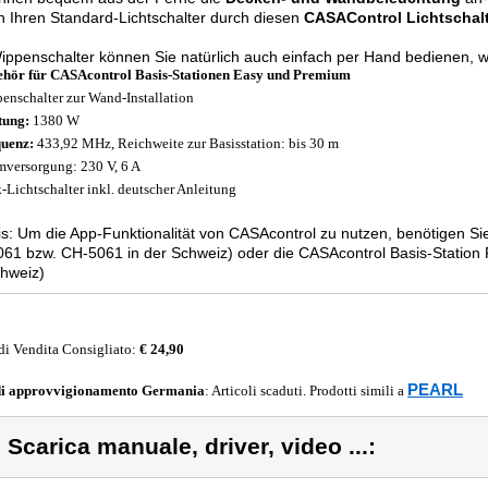
h Ihren Standard-Lichtschalter durch diesen
CASAControl Lichtschalt
ppenschalter können Sie natürlich auch einfach per Hand bedienen, w
hör für CASAcontrol Basis-Stationen Easy und Premium
enschalter zur Wand-Installation
tung:
1380 W
uenz:
433,92 MHz, Reichweite zur Basisstation: bis 30 m
mversorgung: 230 V, 6 A
-Lichtschalter inkl. deutscher Anleitung
s: Um die App-Funktionalität von CASAcontrol zu nutzen, benötigen Si
61 bzw. CH-5061 in der Schweiz) oder die CASAcontrol Basis-Statio
hweiz)
di Vendita Consigliato:
€ 24,90
PEARL
di approvvigionamento
Germania
: Articoli scaduti. Prodotti simili a
) Scarica manuale, driver, video ...: