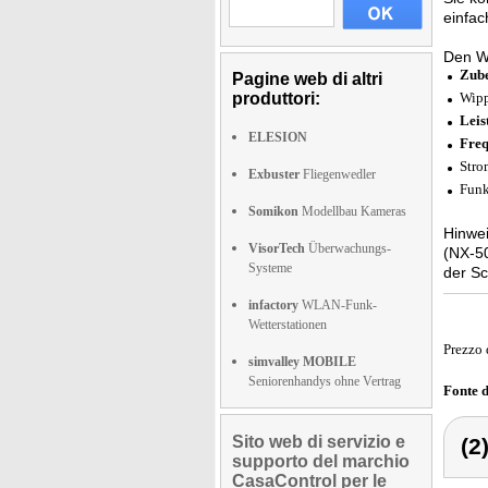
einfac
Den Wi
Zube
Pagine web di altri
produttori:
Wipp
Leis
ELESION
Freq
Stro
Exbuster
Fliegenwedler
Funk
Somikon
Modellbau Kameras
Hinwei
VisorTech
Überwachungs-
(NX-50
Systeme
der Sc
infactory
WLAN-Funk-
Wetterstationen
Prezzo 
simvalley MOBILE
Seniorenhandys ohne Vertrag
Fonte 
Sito web di servizio e
(2
supporto del marchio
CasaControl per le