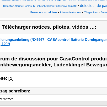
•
détecteur de pa
Detection Alarme Homes IR Lichtschranken Batterien Automatik
•
•
•
Bewegungsmeldern
Infrarotdetektoren
Türglocken
Bewe
) Télécharger notices, pilotes, vidéos …:
ienungsanleitung (NX6967 - CASAcontrol Batterie-Durchgangs
, 120°)
rum de discussion pour CasaControl produi
nkbewegungsmelder, Ladenklingel Bewegu
ite: [1]
trag schreiben:
zername: