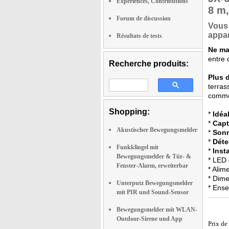
Expériences, Contributions
8 m,
Forum de discussion
Vous 
appa
Résultats de tests
Ne ma
entre 
Recherche produits:
Plus d
terras
comme 
Shopping:
*
Idéa
*
Capt
Akustischer Bewegungsmelder
*
Sonn
*
Déte
Funkklingel mit
*
Insta
Bewegungsmelder & Tür- &
* LED 
Fenster-Alarm, erweiterbar
* Alim
* Dime
Unterputz Bewegungsmelder
* Ense
mit PIR und Sound-Sensor
Bewegungsmelder mit WLAN-
Outdoor-Sirene und App
Prix de