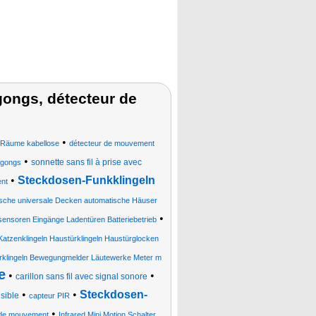
gongs, détecteur de
•
 Räume kabellose
détecteur de mouvement
•
sonnette sans fil à prise avec
gongs
•
Steckdosen-Funkklingeln
nt
sche universale Decken automatische Häuser
•
ensoren Eingänge Ladentüren Batteriebetrieb
Katzenklingeln Haustürklingeln Haustürglocken
rklingeln Bewegungmelder Läutewerke Meter m
e
•
•
carillon sans fil avec signal sonore
•
•
Steckdosen-
sible
capteur PIR
•
r de mouvement
Infrared Mini Motion Schalter