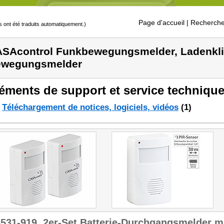
Page d'accueil
| Recherche
s ont été traduits automatiquement.)
SAcontrol Funkbewegungsmelder, Ladenkli
ewegungsmelder
éments de support et service technique
Téléchargement de notices, logiciels, vidéos
(1)
6531-919
2er-Set Batterie-Durchgangsmelder 