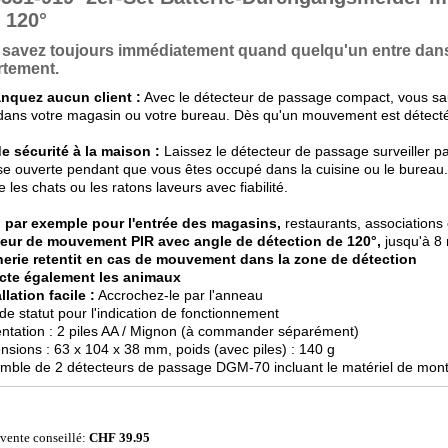
 120°
savez toujours immédiatement quand quelqu'un entre dans
rtement.
nquez aucun client :
Avec le détecteur de passage compact, vous sa
dans votre magasin ou votre bureau. Dès qu'un mouvement est détecté,
e sécurité à la maison :
Laissez le détecteur de passage surveiller pa
se ouverte pendant que vous êtes occupé dans la cuisine ou le bureau.
les chats ou les ratons laveurs avec fiabilité.
l par exemple pour l'entrée des magasins,
restaurants, associations 
eur de mouvement PIR avec angle de détection de 120°,
jusqu'à 8
erie retentit en cas de mouvement dans la zone de détection
cte également les animaux
llation facile :
Accrochez-le par l'anneau
de statut pour l'indication de fonctionnement
entation : 2 piles AA / Mignon (à commander séparément)
nsions : 63 x 104 x 38 mm, poids (avec piles) : 140 g
mble de 2 détecteurs de passage DGM-70 incluant le matériel de monta
 vente conseillé:
CHF 39.95