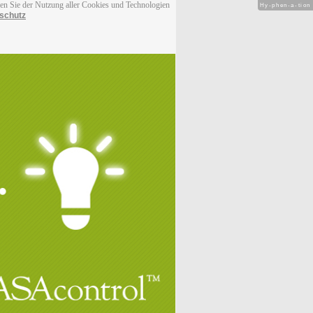
men Sie der Nutzung aller Cookies und Technologien
Hy-phen-a-tion
schutz