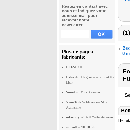
Restez en contact avec
nous et indiquez votre
adresse mail pour
recevoir notre
newsletter:
(1
Bed
Plus de pages
8 m
fabricants:
ELESION
Fo
Exbuster
Fliegenklatsche nmit UV
Fu
Licht
Somikon
Mini-Kameras
Se
VisorTech
Wildkameras SD-
Aufnahme
Bei
infactory
WLAN-Wetterstationen
Benut
simvalley MOBILE