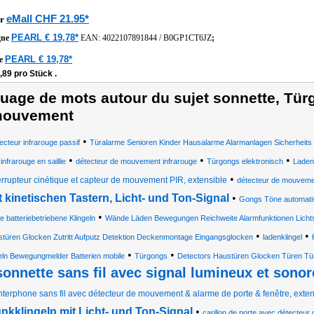
eMall CHF 21.95*
r
PEARL € 19,78*
gne
EAN:
4022107891844
/
B0GP1CT6JZ
;
PEARL € 19,78*
he
,89 pro Stück .
uage de mots autour du sujet sonnette, Tür
ouvement
•
ecteur infrarouge passif
Türalarme Senioren Kinder Hausalarme Alarmanlagen Sicherheits
•
•
•
infrarouge en saillie
détecteur de mouvement infrarouge
Türgongs elektronisch
Laden
•
errupteur cinétique et capteur de mouvement PIR, extensible
détecteur de mouveme
t kinetischen Tastern, Licht- und Ton-Signal
•
Gongs Töne automati
•
tte batteriebetriebene Klingeln
Wände Läden Bewegungen Reichweite Alarmfunktionen Lichts
•
•
türen Glocken Zutritt Aufputz Detektion Deckenmontage Eingangsglocken
ladenklingel
•
•
eln Bewegungmelder Batterien mobile
Türgongs
Detectors Haustüren Glocken Türen Tü
sonnette sans fil avec signal lumineux et sonor
nterphone sans fil avec détecteur de mouvement & alarme de porte & fenêtre, exten
nkklingeln mit Licht- und Ton-Signal
•
carillon de porte avec détecteu