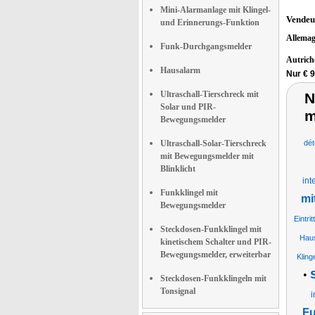
Mini-Alarmanlage mit Klingel-
Vendeu
und Erinnerungs-Funktion
Allema
Funk-Durchgangsmelder
Autric
Hausalarm
Nur € 9
Ultraschall-Tierschreck mit
N
Solar und PIR-
m
Bewegungsmelder
Ultraschall-Solar-Tierschreck
dét
mit Bewegungsmelder mit
Blinklicht
int
Funkklingel mit
mi
Bewegungsmelder
Eintri
Steckdosen-Funkklingel mit
Haus
kinetischem Schalter und PIR-
Bewegungsmelder, erweiterbar
Kling
•
Steckdosen-Funkklingeln mit
Tonsignal
i
Fu