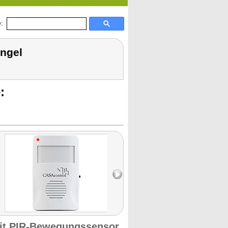
:
ngel
:
mit PIR-Bewegungssensor,