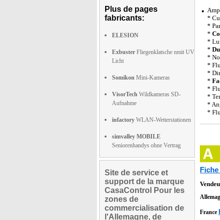
Plus de pages
Ampo
fabricants:
* Cu
* Pa
*
Co
ELESION
* Lu
*
Du
Exbuster
Fliegenklatsche nmit UV
* No
Licht
* Fl
* Di
Somikon
Mini-Kameras
*
Fa
* Fl
VisorTech
Wildkameras SD-
* Te
Aufnahme
* An
* Fl
infactory
WLAN-Wetterstationen
simvalley MOBILE
Seniorenhandys ohne Vertrag
Fiche
Site de service et
support de la marque
Vendeu
CasaControl Pour les
Allema
zones de
commercialisation de
France
l'Allemagne, de