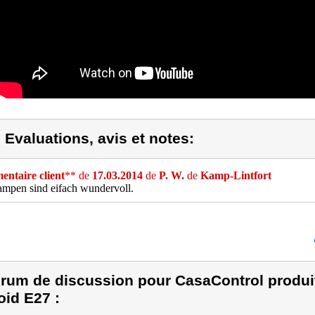
) Evaluations, avis et notes:
ntaire client
** de
17.03.2014
de
P. W.
de
Kamp-Lintfort
mpen sind eifach wundervoll.
rum de discussion pour CasaControl produ
oid E27 :