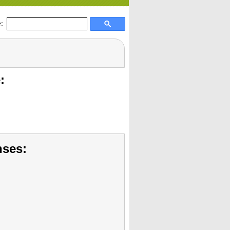
:
:
nses: