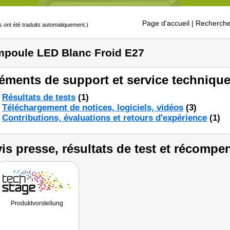
Page d'accueil
| Recherche
s ont été traduits automatiquement.)
poule LED Blanc Froid E27
éments de support et service technique
Résultats de tests
(1)
Téléchargement de notices, logiciels, vidéos
(3)
Contributions, évaluations et retours d'expérience
(1)
is presse, résultats de test et récompe
Produktvorstellung