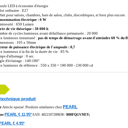
ule LED à économie d'énergie
lot ordinaire : E27
rfait pour salons, chambres, bars de salon, clubs, discothèques, et bien plus encore.
nsommation électrique : 6 W
minosité : 650 Lumen
rée de vie théorique : 30 000 h
mbre de cycles lumineux avant défaillance prématurée : 20 000
ux lumineux instantané :
pas de temps de démarrage avant d'atteindre 60 % du f
mensions : 105 x 56mm
cteur de puissance électrique de l'ampoule : 0,7
ux lumineux à la fin de la durée de vie : 85 %
mps d'allumage : 0 sec.
gle d'éclairage : 140-180°
ux lumineux de référence : 550 x 350 = 190 000 - 230 000 cd
 technique produit
PEARL
r
Article epuisé. Produits similaires chez
PEARL € 11,95*
gne
EAN:
4022107209038
/
B00FQGVM1Y;
PEARL € 4,95*