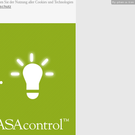
men Sie der Nutzung aller Cookies und Technologien
Hy-phen-a-tion
schutz