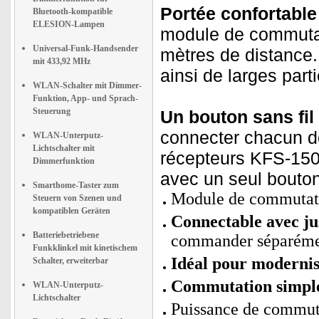
Portée confortable
Bluetooth-kompatible
ELESION-Lampen
module de commutat
Universal-Funk-Handsender
mètres de distance.
mit 433,92 MHz
ainsi de larges part
WLAN-Schalter mit Dimmer-
Funktion, App- und Sprach-
Steuerung
Un bouton sans fil
connecter chacun de
WLAN-Unterputz-
Lichtschalter mit
récepteurs KFS-150
Dimmerfunktion
avec un seul bouton
Smarthome-Taster zum
Module de commutatio
Steuern von Szenen und
kompatiblen Geräten
Connectable avec jus
Batteriebetriebene
commander séparéme
Funkklinkel mit kinetischem
Idéal pour modernis
Schalter, erweiterbar
Commutation simple
WLAN-Unterputz-
Lichtschalter
Puissance de commuta