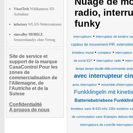
Nuage de mo
VisorTech
Wildkameras SD-
radio, interr
Aufnahme
funky
infactory
WLAN-Wetterstationen
simvalley MOBILE
•
interrupteurs
interrupteur de lumière ra
Seniorenhandys ohne Vertrag
capteur de mouvement PIR, extensibl
•
•
émetteur mural
compteur
interrupteur
Site de service et
•
•
de socle E27
interrupteur radio
inter
support de la marque
CasaControl Pour les
lampe lampe douille télécommande ampou
zones de
avec interrupteur cin
commercialisation de
l'Allemagne, de
•
avec interrupteur
ensemble d'interrupte
l'Autriche et de la
Funkklingeln mit kineti
Suisse
Batteriebetriebene Funkklink
Confidentialité
émetteur sans fil 433 mhz 230v lumières san
A propos de nous
de commutation sans fil lampes debout té
interrupteurs de contrôle interrupteur