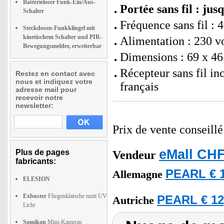
Batterieloser Funk-Ein/Aus-
Portée sans fil : ju
Schalter
Fréquence sans fil :
Steckdosen-Funkklingel mit
kinetischem Schalter und PIR-
Alimentation : 230 vo
Bewegungsmelder, erweiterbar
Dimensions : 69 x 46
Récepteur sans fil i
Restez en contact avec
nous et indiquez votre
français
adresse mail pour
recevoir notre
newsletter:
Prix de vente conseill
eMall CHF
Plus de pages
Vendeur
fabricants:
PEARL € 1
Allemagne
ELESION
Exbuster
Fliegenklatsche nmit UV
PEARL € 12
Autriche
Licht
Somikon
Mini-Kameras