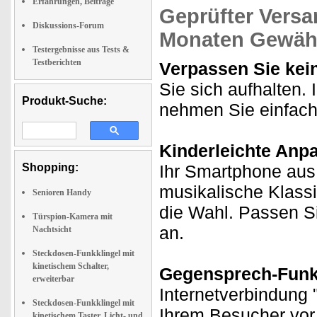
Erfahrungen, Beiträge
Geprüfter Versa
Diskussions-Forum
Monaten Gewähr
Testergebnisse aus Tests &
Testberichten
Verpassen Sie kein
Sie sich aufhalten.
Produkt-Suche:
nehmen Sie einfach
Kinderleichte Anp
Shopping:
Ihr Smartphone aus
musikalische Klassi
Senioren Handy
die Wahl. Passen S
Türspion-Kamera mit
an.
Nachtsicht
Steckdosen-Funkklingel mit
kinetischem Schalter,
Gegensprech-Funkt
erweiterbar
Internetverbindung 
Steckdosen-Funkklingel mit
Ihrem Besucher vor
kinetischem Taster, Licht- und