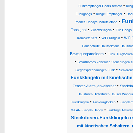
•
Funkempfänger Doors remote
Klin
•
•
Funkgongs
Klingel-Empfänger
Door
Funk
•
Phones Handys Mobiltelefone
•
•
Tonsignal
Zusatzklingeln
Tür-Gongs
•
•
WIFI-
Komplett-Sets
WiFi-Klingeln
Hausnotrufe Haustelefone Hausnot
•
Bewegungsmeldern
Funk-Türglocken
•
Smarthomes kabellose Steuerungen sma
•
Gegensprechanlagen Funk
Senioren
Funkklingeln mit kinetische
•
Fenster-Alarm, erweiterbar
Steckdo
Haustüren Hintertüren Häuser Wohnun
•
•
Tuerklingeln
Funktürglocken
Klingele
•
WLAN-Klingeln Handy
Türklingel Melodi
Steckdosen-Funkklingeln mi
mit kinetischen Schaltern, 