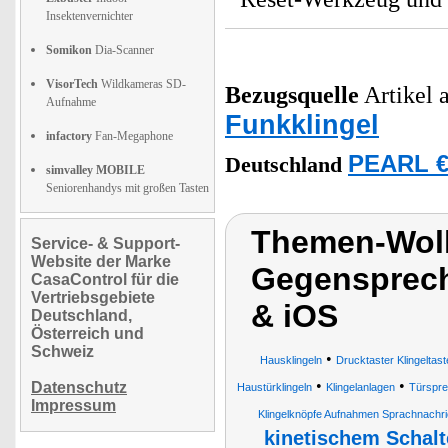
Insektenvernichter
Somikon
Dia-Scanner
VisorTech
Wildkameras SD-
Bezugsquelle
Artikel a
Aufnahme
Funkklingel
infactory
Fan-Megaphone
PEARL €
Deutschland
simvalley MOBILE
Seniorenhandys mit großen Tasten
Themen-Wolk
Service- & Support-
Website der Marke
Gegensprech
CasaControl für die
Vertriebsgebiete
& iOS
Deutschland,
Österreich und
Schweiz
•
Hausklingeln
Drucktaster Klingeltas
•
•
Datenschutz
Haustürklingeln
Klingelanlagen
Türspre
Impressum
Klingelknöpfe Aufnahmen Sprachnachric
kinetischem Schalt