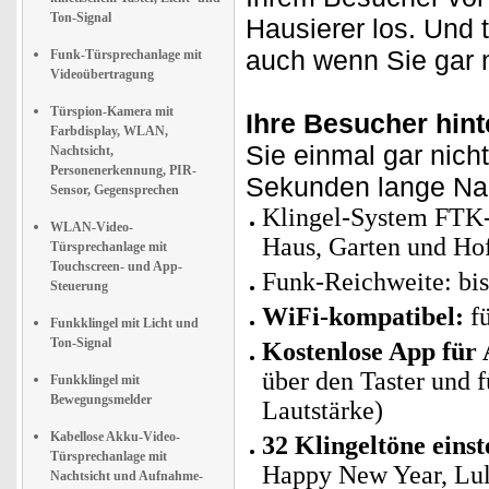
Ton-Signal
Hausierer los. Und 
auch wenn Sie gar n
Funk-Türsprechanlage mit
Videoübertragung
Türspion-Kamera mit
Ihre Besucher hin
Farbdisplay, WLAN,
Sie einmal gar nicht
Nachtsicht,
Personenerkennung, PIR-
Sekunden lange Nac
Sensor, Gegensprechen
Klingel-System FTK-
WLAN-Video-
Haus, Garten und Ho
Türsprechanlage mit
Touchscreen- und App-
Funk-Reichweite: bi
Steuerung
WiFi-kompatibel:
fü
Funkklingel mit Licht und
Ton-Signal
Kostenlose App für
über den Taster und 
Funkklingel mit
Bewegungsmelder
Lautstärke)
Kabellose Akku-Video-
32 Klingeltöne einst
Türsprechanlage mit
Happy New Year, Lul
Nachtsicht und Aufnahme-