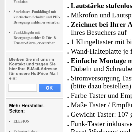
Funktion
Lautstärke stufenlos
Steckdosen-Funkklingel mit
Mikrofon und Lautspr
kinetischem Schalter und PIR-
Bewegungsmelder, erweiterbar
Zeichnet bei Ihrer 
Ihres Besuchers auf
Funkklingeln mit
Bewegungsmelder & Tür- &
1 Klingeltaster mit 
Fenster-Alarm, erweiterbar
Wand-Halteplatte je 
Bleiben Sie mit uns im
Einfache Montage m
Kontakt und tragen Sie
Dübeln und Schrauben
hier Ihre E-Mail-Adresse
für unsere HotPrice-Mail
Stromversorgung Tas
ein:
(bitte dazu bestellen)
Farbe Taster und Emp
Maße Taster / Empfän
Mehr Hersteller-
Seiten:
Gewicht Taster: 107 g
ELESION
Funk-Taster inklusiv
Reset-Werkzeug und 
Exbuster
Indoor-