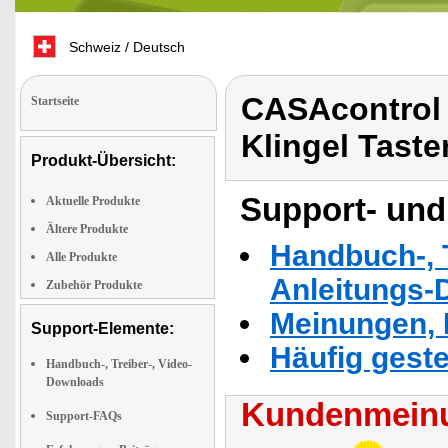
Schweiz / Deutsch
CASAcontrol
Startseite
Klingel Taste
Produkt-Übersicht:
Support- und
Aktuelle Produkte
Ältere Produkte
Handbuch-, T
Alle Produkte
Anleitungs-
Zubehör Produkte
Meinungen, 
Support-Elemente:
Häufig geste
Handbuch-, Treiber-, Video-
Downloads
Kundenmeinu
Support-FAQs