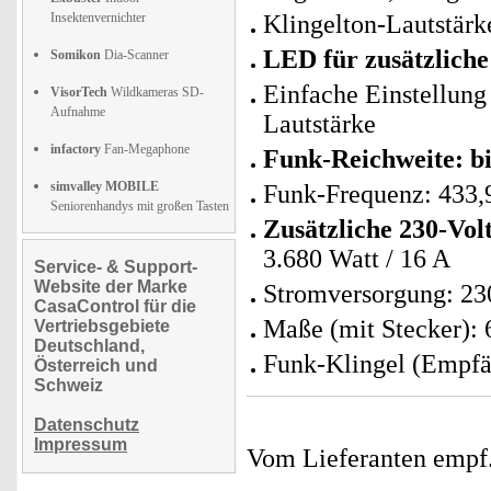
Insektenvernichter
Klingelton-Lautstärke
LED für zusätzliche
Somikon
Dia-Scanner
Einfache Einstellung 
VisorTech
Wildkameras SD-
Aufnahme
Lautstärke
infactory
Fan-Megaphone
Funk-Reichweite: bi
simvalley MOBILE
Funk-Frequenz: 433
Seniorenhandys mit großen Tasten
Zusätzliche 230-Vol
3.680 Watt / 16 A
Service- & Support-
Website der Marke
Stromversorgung: 230
CasaControl für die
Maße (mit Stecker): 
Vertriebsgebiete
Deutschland,
Funk-Klingel (Empfän
Österreich und
Schweiz
Datenschutz
Impressum
Vom Lieferanten emp