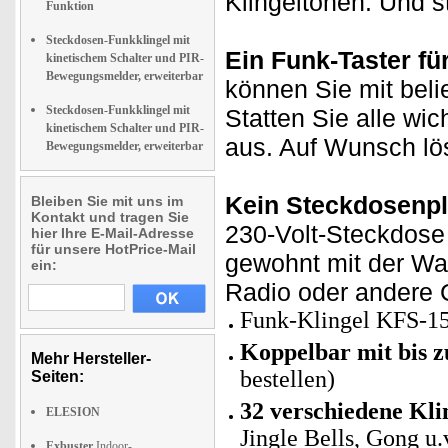
Klingeltönen. Und s
Funktion
Steckdosen-Funkklingel mit
Ein Funk-Taster fü
kinetischem Schalter und PIR-
Bewegungsmelder, erweiterbar
können Sie mit bel
Steckdosen-Funkklingel mit
Statten Sie alle w
kinetischem Schalter und PIR-
aus. Auf Wunsch löse
Bewegungsmelder, erweiterbar
Kein Steckdosenpl
Bleiben Sie mit uns im
Kontakt und tragen Sie
230-Volt-Steckdose 
hier Ihre E-Mail-Adresse
für unsere HotPrice-Mail
gewohnt mit der Wa
ein:
Radio oder andere 
Funk-Klingel KFS-15
Koppelbar mit bis z
Mehr Hersteller-
bestellen)
Seiten:
32 verschiedene Kli
ELESION
Jingle Bells, Gong u.
Exbuster
Indoor-