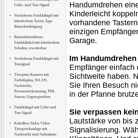
Handumdrehen einen
Licht- und Ton-Signal
Kinderleicht koppeln
Steckdosen-Funkklingel mit
vorhandene Tastern
kinetischem Taster, App-
Benachrichtigung
einzigen Empfänger 
Batteriebetriebene
Garage.
Funkklinkel mit kinetischem
Schalter, erweiterbar
Im Handumdrehen e
Steckdosen-Funkklingel mit
Tonsignal
Empfänger einfach d
Sichtweite haben. N
Türspion-Kamera mit
Farbdisplay, WLAN,
Sie Ihren Besuch ni
Nachtsicht,
Personenerkennung, PIR-
in der Pfanne brutze
Sensor, Gegensprechen
Funkklingel mit Licht und
Sie verpassen kei
Ton-Signal
Lautstärke von bis 
Kabellose Akku-Video-
Signalisierung. Wäh
Türsprechanlage mit
Nachtsicht und Aufnahme-