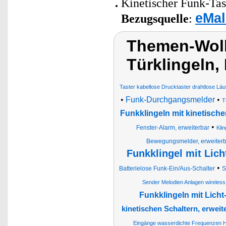
Kinetischer Funk-Tas
eMal
Bezugsquelle
:
Themen-Wolk
Türklingeln,
Taster kabellose Drucktaster drahtlose Läu
•
Funk-Durchgangsmelder
•
T
Funkklingeln mit kinetische
•
Fenster-Alarm, erweiterbar
Kli
Bewegungsmelder, erweiterb
Funkklingel mit Lich
•
Batterielose Funk-Ein/Aus-Schalter
S
Sender Melodien Anlagen wireless 
Funkklingeln mit Licht
kinetischen Schaltern, erweit
Eingänge wasserdichte Frequenzen Hi