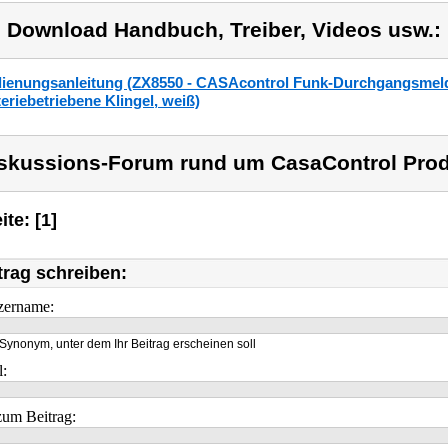
) Download Handbuch, Treiber, Videos usw.:
ienungsanleitung (ZX8550 - CASAcontrol Funk-Durchgangsmeld
teriebetriebene Klingel, weiß)
skussions-Forum rund um CasaControl Prod
ite: [1]
trag schreiben:
zername:
Synonym, unter dem Ihr Beitrag erscheinen soll
l:
um Beitrag: