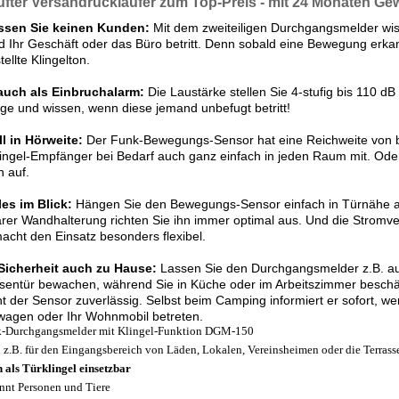
fter Versandrückläufer zum Top-Preis - mit 24 Monaten Ge
ssen Sie keinen Kunden:
Mit dem zweiteiligen Durchgangsmelder wis
 Ihr Geschäft oder das Büro betritt. Denn sobald eine Bewegung erkan
tellte Klingelton.
 auch als Einbruchalarm:
Die Laustärke stellen Sie 4-stufig bis 110 dB
e und wissen, wenn diese jemand unbefugt betritt!
l in Hörweite:
Der Funk-Bewegungs-Sensor hat eine Reichweite von b
ingel-Empfänger bei Bedarf auch ganz einfach in jeden Raum mit. Oder
h auf.
les im Blick:
Hängen Sie den Bewegungs-Sensor einfach in Türnähe auf
rer Wandhalterung richten Sie ihn immer optimal aus. Und die Stromve
cht den Einsatz besonders flexibel.
Sicherheit auch zu Hause:
Lassen Sie den Durchgangsmelder z.B. a
sentür bewachen, während Sie in Küche oder im Arbeitszimmer beschäft
t der Sensor zuverlässig. Selbst beim Camping informiert er sofort, 
agen oder Ihr Wohnmobil betreten.
-Durchgangsmelder mit Klingel-Funktion DGM-150
l z.B. für den Eingangsbereich von Läden, Lokalen, Vereinsheimen oder die Terrass
 als Türklingel einsetzbar
nnt Personen und Tiere