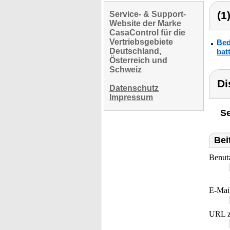
(1
Service- & Support-
Website der Marke
CasaControl für die
Vertriebsgebiete
Bed
Deutschland,
bat
Österreich und
Schweiz
Di
Datenschutz
Impressum
Se
Bei
Benut
E-Mai
URL z