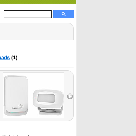
:
oads
(1)