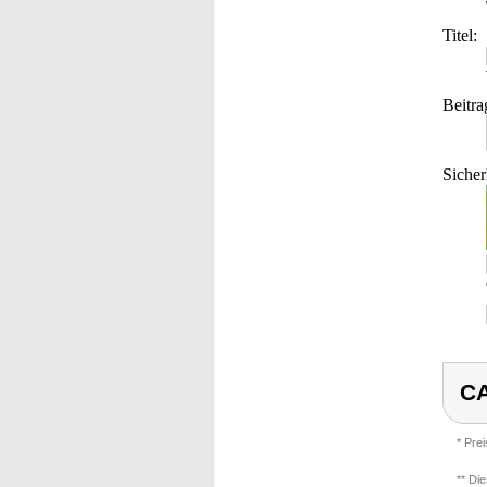
Titel:
Beitra
Sicher
CA
* Pre
** Di