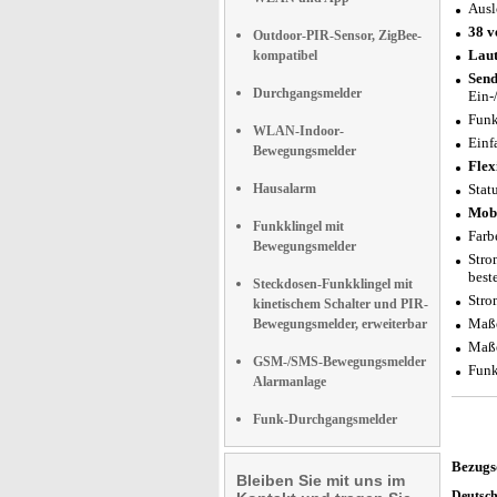
Ausl
38 v
Outdoor-PIR-Sensor, ZigBee-
Laut
kompatibel
Send
Durchgangsmelder
Ein-
Funk
WLAN-Indoor-
Einf
Bewegungsmelder
Flex
Hausalarm
Stat
Mobi
Funkklingel mit
Farb
Bewegungsmelder
Stro
best
Steckdosen-Funkklingel mit
Stro
kinetischem Schalter und PIR-
Maße
Bewegungsmelder, erweiterbar
Maße
GSM-/SMS-Bewegungsmelder
Funk
Alarmanlage
Funk-Durchgangsmelder
Bezugs
Bleiben Sie mit uns im
Deutsc