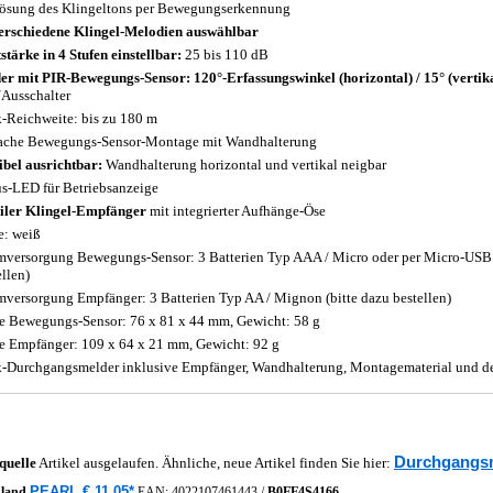
ösung des Klingeltons per Bewegungserkennung
erschiedene Klingel-Melodien auswählbar
stärke in 4 Stufen einstellbar:
25 bis 110 dB
er mit PIR-Bewegungs-Sensor: 120°-Erfassungswinkel (horizontal) / 15° (vertika
/Ausschalter
-Reichweite: bis zu 180 m
ache Bewegungs-Sensor-Montage mit Wandhalterung
ibel ausrichtbar:
Wandhalterung horizontal und vertikal neigbar
us-LED für Betriebsanzeige
ler Klingel-Empfänger
mit integrierter Aufhänge-Öse
e: weiß
mversorgung Bewegungs-Sensor: 3 Batterien Typ AAA / Micro oder per Micro-USB (
ellen)
mversorgung Empfänger: 3 Batterien Typ AA / Mignon (bitte dazu bestellen)
 Bewegungs-Sensor: 76 x 81 x 44 mm, Gewicht: 58 g
 Empfänger: 109 x 64 x 21 mm, Gewicht: 92 g
-Durchgangsmelder inklusive Empfänger, Wandhalterung, Montagematerial und de
Durchgangs
quelle
Artikel ausgelaufen. Ähnliche, neue Artikel finden Sie hier:
PEARL € 11,05*
hland
EAN:
4022107461443
/
B0FF4S4166