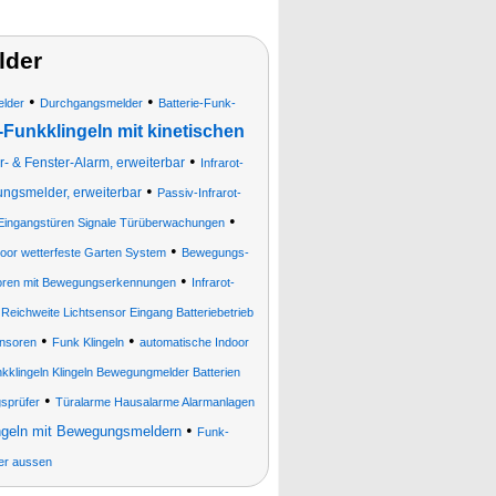
lder
•
•
lder
Durchgangsmelder
Batterie-Funk-
Funkklingeln mit kinetischen
•
- & Fenster-Alarm, erweiterbar
Infrarot-
•
ngsmelder, erweiterbar
Passiv-Infrarot-
•
n Eingangstüren Signale Türüberwachungen
•
oor wetterfeste Garten System
Bewegungs-
•
oren mit Bewegungserkennungen
Infrarot-
ichweite Lichtsensor Eingang Batteriebetrieb
•
•
ensoren
Funk Klingeln
automatische Indoor
kklingeln Klingeln Bewegungmelder Batterien
•
sprüfer
Türalarme Hausalarme Alarmanlagen
•
ngeln mit Bewegungsmeldern
Funk-
er aussen