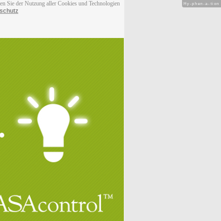
men Sie der Nutzung aller Cookies und Technologien
Hy-phen-a-tion
schutz