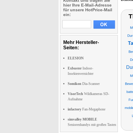
Kontakt und tragen Sie
hier Ihre E-Mail-Adresse
für unsere HotPrice-Mail
ein:
T
M
Dur
Mehr Hersteller-
Ta
Seiten:
Be
ELESION
De
Du
Exbuster
Indoor-
Insektenvernichter
M
Somikon
Dia-Scanner
Bewe
batt
VisorTech
Wildkameras SD-
Aufnahme
Fu
mobil
infactory
Fan-Megaphone
simvalley MOBILE
Seniorenhandys mit großen Tasten