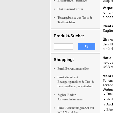
Geprü
Erfahrungen, Beiträge
Verpa
Diskussions-Forum
jemand
einges
Testergebnisse aus Tests &
Testberichten
Ideal
Zugäng
Produkt-Suche:
Überal
den Kl
einfac
Hat al
Shopping:
neigba
USB ma
Funk Bewegungsmelder
Mehr 
Funkklingel mit
Terras
Bewegungsmelder & Tür- &
erkenn
Fenster-Alarm, erweiterbar
Wohnw
Funk
ZigBee-Radar-
Idea
Anwesenheitssensor
Auch
Funk-Alarmanlagen-Set mit
Erke
WLAN und App