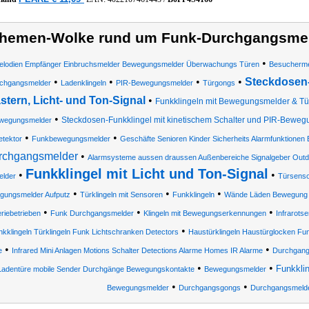
hemen-Wolke rund um Funk-Durchgangsme
•
elodien Empfänger Einbruchsmelder Bewegungsmelder Überwachungs Türen
Besucherme
•
•
•
•
Steckdosen-
chgangsmelder
Ladenklingeln
PIR-Bewegungsmelder
Türgongs
stern, Licht- und Ton-Signal
•
Funkklingeln mit Bewegungsmelder & Tür
•
Steckdosen-Funkklingel mit kinetischem Schalter und PIR-Bewegu
wegungsmelder
•
•
tektor
Funkbewegungsmelder
Geschäfte Senioren Kinder Sicherheits Alarmfunktione
rchgangsmelder
•
Alarmsysteme aussen draussen Außenbereiche Signalgeber Outd
Funkklingel mit Licht und Ton-Signal
•
•
elder
Türsens
•
•
•
gungsmelder Aufputz
Türklingeln mit Sensoren
Funkklingeln
Wände Läden Bewegung Re
•
•
•
eriebetrieben
Funk Durchgangsmelder
Klingeln mit Bewegungserkennungen
Infrarots
•
nkklingeln Türklingeln Funk Lichtschranken Detectors
Haustürklingeln Haustürglocken Fun
•
•
e
Infrared Mini Anlagen Motions Schalter Detections Alarme Homes IR Alarme
Durchgang
•
•
Funkkli
Ladentüre mobile Sender Durchgänge Bewegungskontakte
Bewegungsmelder
•
•
Bewegungsmelder
Durchgangsgongs
Durchgangsmeld