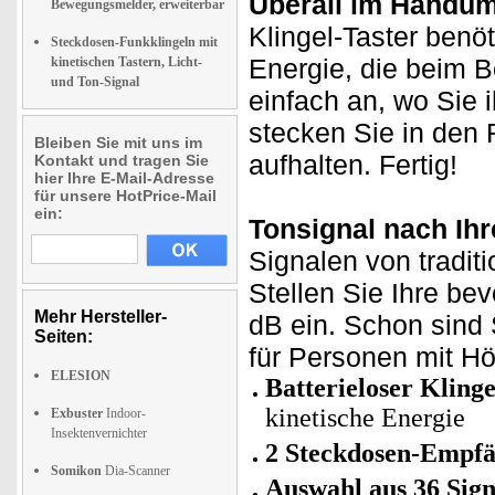
Überall im Handum
Bewegungsmelder, erweiterbar
Klingel-Taster benöt
Steckdosen-Funkklingeln mit
Energie, die beim B
kinetischen Tastern, Licht-
und Ton-Signal
einfach an, wo Sie 
stecken Sie in den 
Bleiben Sie mit uns im
aufhalten. Fertig!
Kontakt und tragen Sie
hier Ihre E-Mail-Adresse
für unsere HotPrice-Mail
ein:
Tonsignal nach Ih
Signalen von traditi
Stellen Sie Ihre bev
Mehr Hersteller-
dB ein. Schon sind 
Seiten:
für Personen mit H
ELESION
Batterieloser Klinge
kinetische Energie
Exbuster
Indoor-
Insektenvernichter
2 Steckdosen-Empf
Somikon
Dia-Scanner
Auswahl aus 36 Sign