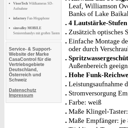
VisorTech
Wildkameras SD-
Leaf, Williamson Ove
Aufnahme
Banks of Lake Baikal
infactory
Fan-Megaphone
4 Lautstärke-Stufen
simvalley MOBILE
Zusätzich optisches 
Seniorenhandys mit großen Tasten
Einfache Montage de
oder durch Verschrau
Service- & Support-
Website der Marke
Spritzwassergeschüt
CasaControl für die
Vertriebsgebiete
Außenbereich geeign
Deutschland,
Hohe Funk-Reichwe
Österreich und
Schweiz
Leistungsaufnahme d
Datenschutz
Stromversorgung Empf
Impressum
Farbe: weiß
Maße Klingel-Taster:
Maße Empfänger: je 