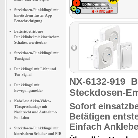
Steckdosen-Funkklingel mit
kinetischem Taster, App-
Benachrichtigung
Batteriebetriebene
Funkklinkel mit kinetischem
Schalter, erweiterbar
Steckdosen-Funkklingel mit
Tonsignal
Funkklingel mit Licht und
Ton-Signal
NX-6132-919
B
Funkklingel mit
Steckdosen-E
Bewegungsmelder
Kabellose Akku-Video-
Sofort einsatzbe
Türsprechanlage mit
Nachtsicht und Aufnahme-
Betätigen entst
Funktion
Einfach Anklebe
Steckdosen-Funkklingel mit
kinetischem Schalter und PIR-