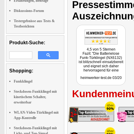
Erfahrungen, Beiträge
Pressestimme
Diskussions-Forum
Auszeichnun
Testergebnisse aus Tests &
Testberichten
Produkt-Suche:
4,5 von 5 Sternen
Fazit: "Die Batterielose
Funk-Türklingel (NX6132)
ist blitzschnell einsatzbereit
und eignet sich daher
Shopping:
hervorragend für eine
schnelle Nachrüstung. Da
heimwerker-test.de 03/20
das System flexibel und
Funkklingel
erweiterbar ist, bietet es
sich für eine Vielzahl von
Kundenmeinu
Anwendungen an. Der
Steckdosen-Funkklingel mit
batterielose Taster macht
kinetischem Schalter,
das Set wartungsfrei und für
erweiterbar
den geschützten
Außenbereich geeignet. An
Funktion und Ausstattung
WLAN-Video-Türklingel mit
gibt es nicht das Geringste
App-Kontrolle
auszusetzen. Somit ist die
Türklingel absolut
Steckdosen-Funkklingel mit
empfehlenswert."
Licht- und Ton-Signal