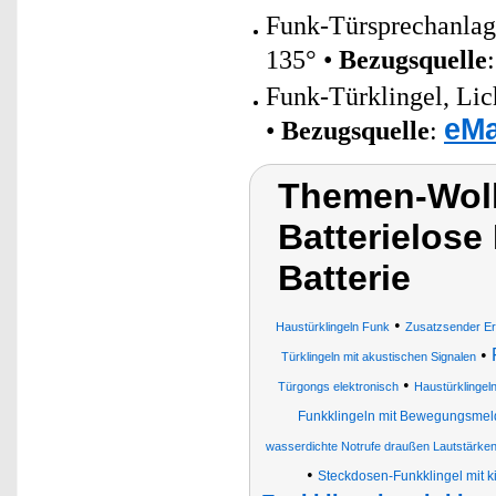
Funk-Türsprechanlag
135° •
Bezugsquelle
Funk-Türklingel, Lic
eMa
•
Bezugsquelle
:
Themen-Wolk
Batterielose
Batterie
•
Haustürklingeln Funk
Zusatzsender Erw
•
Türklingeln mit akustischen Signalen
•
Türgongs elektronisch
Haustürklingel
Funkklingeln mit Bewegungsmelde
wasserdichte Notrufe draußen Lautstärken
•
Steckdosen-Funkklingel mit 