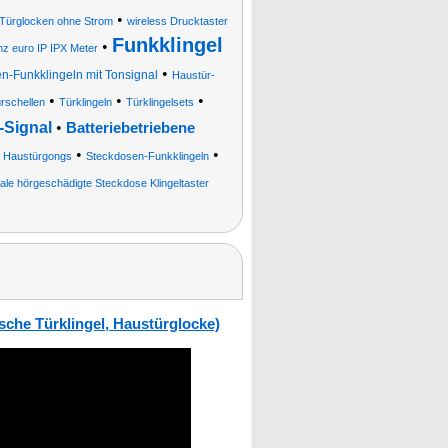
•
Türglocken ohne Strom
wireless Drucktaster
Funkklingel
•
hz euro IP IPX Meter
•
n-Funkklingeln mit Tonsignal
Haustür-
•
•
•
rschellen
Türklingeln
Türklingelsets
-Signal
•
Batteriebetriebene
•
•
•
Haustürgongs
Steckdosen-Funkklingeln
ale hörgeschädigte Steckdose Klingeltaster
sche Türklingel, Haustürglocke)