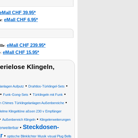
eMall CHF 39.95*
eMall CHF 6.95*
e
:
eMall CHF 239.95*
lle
:
eMall CHF 15.95*
e
:
rielose Klingeln,
•
•
lanlagen Aufputz
Drahtlos-Türklingel-Sets
•
•
•
Funk-Gong-Sets
Türklingeln mit Funk
•
en Chimes Türklingelanlagen Außenbereiche
Helme Klingeltöne aßsen 230 v Empfänger
•
•
Außenbereich Klingeln
Klingelerweiterungen
Steckdosen-
•
erweiterbar
r
•
optische Blinklichter Musik visual Plug Bells