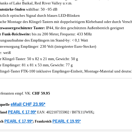
Banks of Lake Baikal, Red River Valley u.v.m.
utstärke-Stufen
wählbar: 50 - 95 dB
tzlich optisches Signal durch blaues LED-Blinken
ache Montage des Klingel-Tasters mit doppelseitigem Klebeband oder durch Verschr
tzwassergeschützter Taster:
IP44, für den geschützten Außenbereich geeignet
 Funk-Reichweite:
bis zu 200 Meter, Frequenz: 433 MHz
tungsaufnahme des Empfängers im Stand-by: < 0,1 Watt
mversorgung Empfänger: 230 Volt (integrierter Euro-Stecker)
e: weiß
 Klingel-Taster: 50 x 82 x 21 mm, Gewicht: 50 g
 Empfänger: 81 x 81 x 53 mm, Gewicht: 77 g
lingel-Taster FTK-100 inklusive Empfänger-Einheit, Montage-Material und deutsc
eferanten empf. VK:
CHF 59.95
eMall CHF 23.95*
quelle
PEARL € 17,99*
hland
EAN:
4022107355902
/
B07X11JW9X
;
PEARL € 17,99*
PEARL € 19,95*
ich
;
Frankreich