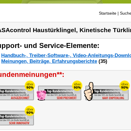
Startseite
| Suche
SAcontrol Haustürklingel, Kinetische Türkl
pport- und Service-Elemente:
Handbuch-, Treiber-Software-, Video-Anleitungs-Downl
Meinungen, Beiträge, Erfahrungsberichte
(35)
undenmeinungen**: