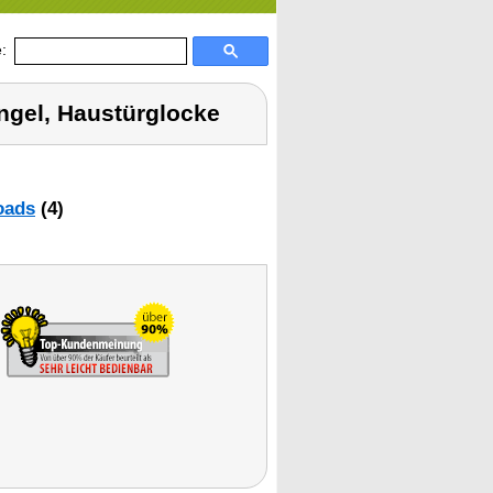
:
ingel, Haustürglocke
oads
(4)