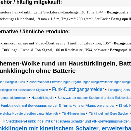
ehör / häufig mitgekauft:
erielose Funk-Türklingel, 2 Steckdosen-Empfänger, 36 Töne, IP44 •
Bezugsquelle
:
elseitiges Klebeband, 19 mm x 1,5 m, Tragkraft 200 g/cm², 3er Pack •
Bezugsquell
ernative / ähnliche Produkte:
-Türsprechanlage mit Video-Übertragung; Türöffnungsfunktion; 135° •
Bezugsque
-Türklingel, Licht- & Ton-Signal, 100 m Reichweite, IPX4, schwarz •
Bezugsquell
hemen-Wolke rund um Haustürklingeln, Batte
unkklingeln ohne Batterie
•
stürklingeln Funk
Zusatzsender Erweiterungen Ergänzungen Klingelweiterleitungen Klinge
•
Funk-Durchgangsmelder
•
rklingeln mit akustischen Signalen
Funkgong-Sets
•
•
rgongs elektronisch
Haustürklingeln
Spritzwasser outdoor Stecker drahtlose Reichweit
•
Funkklingeln mit Bewegungsmelder & Tür- & Fenster-Alarm, erweiterbar
Kinetic 
•
•
rdichte Notrufe draußen Lautstärken db
Tür-Klingeln laut
Türklingeln mit Euro Stecker
•
Steckdosen-Funkklingel mit kinetischem Schalter und PIR-Bewegungsmelder, 
kklingeln mit kinetischem Schalter, erweiterba