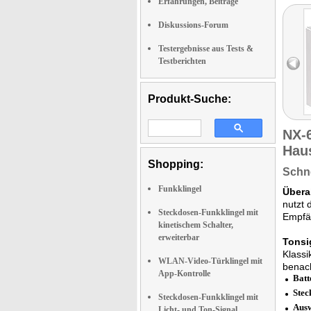
Erfahrungen, Beiträge
Diskussions-Forum
Testergebnisse aus Tests &
Testberichten
Produkt-Suche:
NX-
Hau
Shopping:
Schne
Funkklingel
Übera
nutzt 
Steckdosen-Funkklingel mit
Empfän
kinetischem Schalter,
erweiterbar
Tonsi
Klassi
WLAN-Video-Türklingel mit
benach
App-Kontrolle
Batt
Stec
Steckdosen-Funkklingel mit
Ausw
Licht- und Ton-Signal