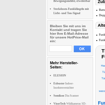
Bewegungsmelder, erweiterbar
Zub
Steckdosen-Funkklingeln mit
Batt
Licht- und Ton-Signal
Dopp
Alt
Bleiben Sie mit uns im
Kontakt und tragen Sie
hier Ihre E-Mail-Adresse
Funk
für unsere HotPrice-Mail
Funk
ein:
T
F
Mehr Hersteller-
Hau
Seiten:
Tü
ELESION
Tü
Exbuster
Indoor-
Insektenvernichter
wasse
Somikon
Dia-Scanner
Fun
VisorTech
Wildkameras SD-