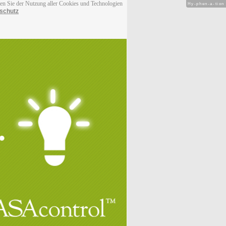
men Sie der Nutzung aller Cookies und Technologien
Hy-phen-a-tion
schutz