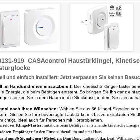
6131-919
CASAcontrol Haustürklingel, Kinetisc
stürglocke
ll und einfach installiert: Jetzt verpassen Sie keinen Besu
ll im Handumdrehen einsatzbereit
:
Der kinetische Klingel-Taster ben
die Energie, die beim Betätigen entsteht. So bringen Sie ihn ganz einf
ger stecken Sie in dem Raum in die Steckdose, in dem Sie sich aufhalt
gnal nach Ihren Wünschen:
Wählen Sie aus 36 Klingel-Signalen von tr
kern. Stellen Sie Ihre bevorzugte Lautstärke mit bis zu extralauten 95 
richtigt. Ideal auch für Personen mit Hörproblemen.
erieloser Klingel-Taster:
nutzt die beim Betätigen entstehende kinetische Energie
kdosen-Empfänger
für den Einsatz überall im und ums Haus
ahl aus 36 Signaltönen / Melodien:
Ding Dong, Italian Polka, Leaf, Williamson Ov