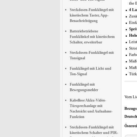
the 
4 La
Steckdosen-Funkklingel mit
kinetischem Taster, App-
Zusä
Benachrichtigung
Einf
Spri
Batteriebetriebene
Hohe
Funkklinkel mit kinetischem
Leis
Schalter, erweiterbar
Stro
Steckdosen-Funkklingel mit
Farb
Tonsignal
Maße
Maße
Funkklingel mit Licht und
Türk
Ton-Signal
Funkklingel mit
Bewegungsmelder
Vom Li
Kabellose Akku-Video-
Türsprechanlage mit
Bezugs
Nachtsicht und Aufnahme-
Deutsc
Funktion
Österre
Steckdosen-Funkklingel mit
kinetischem Schalter und PIR-