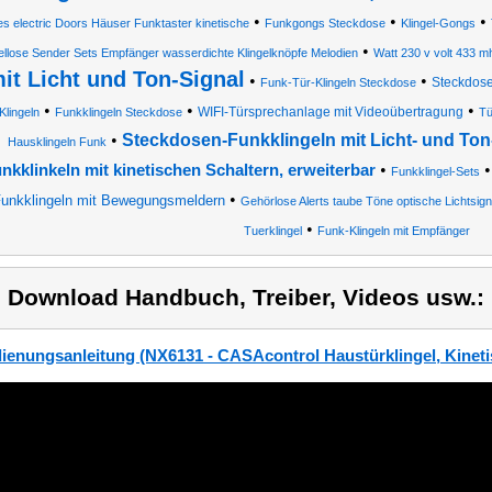
•
•
•
es electric Doors Häuser Funktaster kinetische
Funkgongs Steckdose
Klingel-Gongs
•
ellose Sender Sets Empfänger wasserdichte Klingelknöpfe Melodien
Watt 230 v volt 433 m
it Licht und Ton-Signal
•
•
Steckdose
Funk-Tür-Klingeln Steckdose
•
•
•
WIFI-Türsprechanlage mit Videoübertragung
Klingeln
Funkklingeln Steckdose
Tü
•
Steckdosen-Funkklingeln mit Licht- und Ton
Hausklingeln Funk
•
nkklinkeln mit kinetischen Schaltern, erweiterbar
Funkklingel-Sets
•
unkklingeln mit Bewegungsmeldern
Gehörlose Alerts taube Töne optische Lichtsign
•
Tuerklingel
Funk-Klingeln mit Empfänger
) Download Handbuch, Treiber, Videos usw.:
ienungsanleitung (NX6131 - CASAcontrol Haustürklingel, Kineti