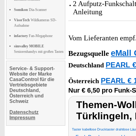
2 Aufputz-Funkschalt
Somikon
Dia-Scanner
Anleitung
VisorTech
Wildkameras SD-
Aufnahme
infactory
Fan-Megaphone
Vom Lieferanten emp
simvalley MOBILE
eMall 
Seniorenhandys mit großen Tasten
Bezugsquelle
PEARL €
Deutschland
Service- & Support-
Website der Marke
CasaControl für die
PEARL € 1
Österreich
Vertriebsgebiete
Nur € 6,50 pro Funk-S
Deutschland,
Österreich und
Schweiz
Themen-Wolk
Datenschutz
Türklingeln,
Impressum
Taster kabellose Drucktaster drahtlose Läu