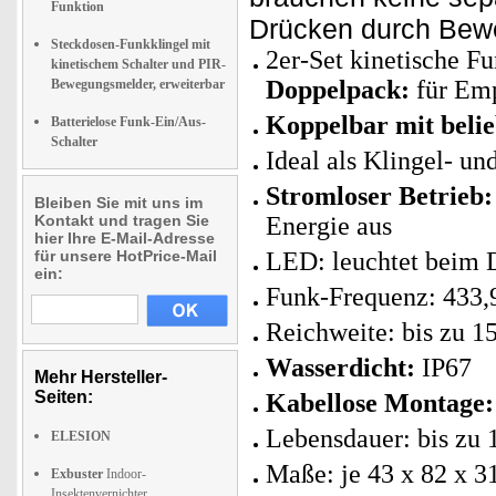
Funktion
Drücken durch Bew
Steckdosen-Funkklingel mit
2er-Set kinetische F
kinetischem Schalter und PIR-
Doppelpack:
für Emp
Bewegungsmelder, erweiterbar
Koppelbar mit beli
Batterielose Funk-Ein/Aus-
Schalter
Ideal als Klingel- un
Stromloser Betrieb:
Bleiben Sie mit uns im
Kontakt und tragen Sie
Energie aus
hier Ihre E-Mail-Adresse
für unsere HotPrice-Mail
LED: leuchtet beim D
ein:
Funk-Frequenz: 433
Reichweite: bis zu 1
Wasserdicht:
IP67
Mehr Hersteller-
Seiten:
Kabellose Montage:
Lebensdauer: bis zu
ELESION
Maße: je 43 x 82 x 3
Exbuster
Indoor-
Insektenvernichter