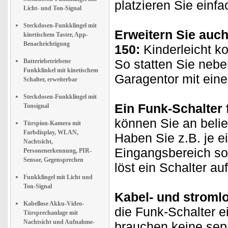
platzieren Sie einfa
Licht- und Ton-Signal
Steckdosen-Funkklingel mit
Erweitern Sie auch
kinetischem Taster, App-
Benachrichtigung
150:
Kinderleicht ko
So statten Sie nebe
Batteriebetriebene
Funkklinkel mit kinetischem
Garagentor mit eine
Schalter, erweiterbar
Steckdosen-Funkklingel mit
Ein Funk-Schalter 
Tonsignal
können Sie an beli
Türspion-Kamera mit
Farbdisplay, WLAN,
Haben Sie z.B. je 
Nachtsicht,
Eingangsbereich so
Personenerkennung, PIR-
Sensor, Gegensprechen
löst ein Schalter au
Funkklingel mit Licht und
Ton-Signal
Kabel- und stromlo
Kabellose Akku-Video-
die Funk-Schalter 
Türsprechanlage mit
Nachtsicht und Aufnahme-
brauchen keine sep