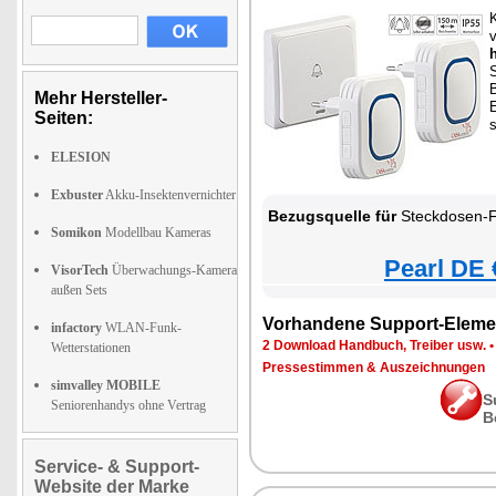
S
B
Mehr Hersteller-
Seiten:
s
ELESION
Exbuster
Akku-Insektenvernichter
Bezugsquelle für
Steckdosen-Funkklingel mit kine
Somikon
Modellbau Kameras
Pearl DE 
VisorTech
Überwachungs-Kamera
außen Sets
Vorhandene Support-Eleme
infactory
WLAN-Funk-
2 Download Handbuch, Treiber usw.
Wetterstationen
Pressestimmen & Auszeichnungen
simvalley MOBILE
S
Seniorenhandys ohne Vertrag
B
Service- & Support-
Website der Marke