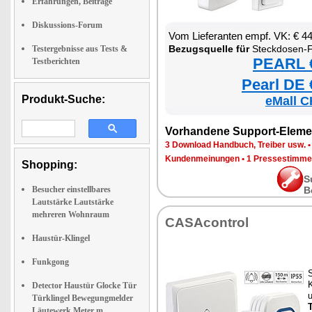
Erfahrungen, Beiträge
Diskussions-Forum
Vom Lieferanten empf. VK: € 4
Bezugsquelle für
Steckdosen-Funkklingel mit kine
Testergebnisse aus Tests &
PEARL €
Testberichten
Pearl DE 
Produkt-Suche:
eMall C
Vorhandene Support-Eleme
3 Download Handbuch, Treiber usw.
Kundenmeinungen
•
1 Pressestimme
Shopping:
S
Besucher einstellbares
B
Lautstärke Lautstärke
mehreren Wohnraum
CASAcontrol
Haustür-Klingel
Funkgong
K
Detector Haustür Glocke Tür
u
Türklingel Bewegungmelder
Läutewerk Meter m