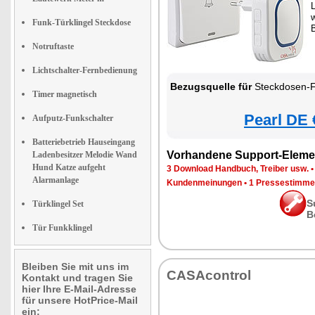
Funk-Türklingel Steckdose
B
Notruftaste
Lichtschalter-Fernbedienung
Bezugsquelle für
Steckdosen-Funkklingel mit kine
Timer magnetisch
Pearl DE 
Aufputz-Funkschalter
Batteriebetrieb Hauseingang
Vorhandene Support-Eleme
Ladenbesitzer Melodie Wand
Hund Katze aufgeht
3 Download Handbuch, Treiber usw.
Alarmanlage
Kundenmeinungen
•
1 Pressestimme
S
Türklingel Set
B
Tür Funkklingel
Bleiben Sie mit uns im
CASAcontrol
Kontakt und tragen Sie
hier Ihre E-Mail-Adresse
für unsere HotPrice-Mail
ein: