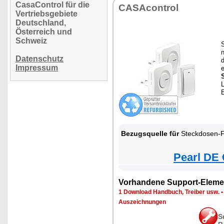
CasaControl für die
CASAcontrol
Vertriebsgebiete
Deutschland,
Österreich und
Schweiz
S
n
Datenschutz
d
Impressum
L
Bezugsquelle für
Steckdosen-Funkklingel mit kine
Pearl DE 
Vorhandene Support-Eleme
1 Download Handbuch, Treiber usw.
Auszeichnungen
S