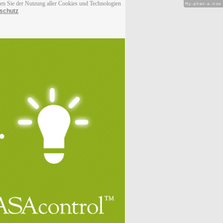
men Sie der Nutzung aller Cookies und Technologien
Hy-phen-a-tion
schutz