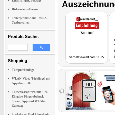
Erfahrungen, Beiträge
Auszeichnun
Diskussions-Forum
Testergebnisse aus Tests &
Testberichten
"Spartipp"
Produkt-Suche:
vernetzte-welt.com 11/15
Shopping:
Türsprechanlage
WLAN-Video-Türklingel mit
App-Kontrolle
Türschlossantrieb mit PIN-
Eingabe, Fingerabdruck-
Sensor, App und WLAN-
Gateway
Steckdosen-Funkklingel mit