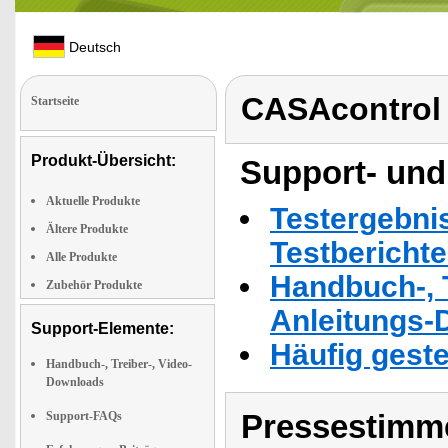
Deutsch
CASAcontrol
Startseite
Produkt-Übersicht:
Support- und
Aktuelle Produkte
Testergebni
Ältere Produkte
Testbericht
Alle Produkte
Handbuch-, T
Zubehör Produkte
Anleitungs-
Support-Elemente:
Häufig geste
Handbuch-, Treiber-, Video-
Downloads
Pressestimme
Support-FAQs