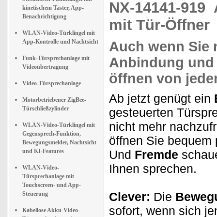
NX-14141-919
kinetischem Taster, App-
Benachrichtigung
mit Tür-Öffner
WLAN-Video-Türklingel mit
App-Kontrolle und Nachtsicht
Auch wenn Sie 
Funk-Türsprechanlage mit
Anbindung und
Videoübertragung
öffnen von
jede
Video-Türsprechanlage
Ab jetzt genügt ein
Motorbetriebener ZigBee-
Türschließzylinder
gesteuerten Türspr
nicht mehr nachzufr
WLAN-Video-Türklingel mit
Gegensprech-Funktion,
öffnen Sie bequem
Bewegungsmelder, Nachtsicht
und KI-Features
Und
Fremde
schaue
Ihnen sprechen.
WLAN-Video-
Türsprechanlage mit
Touchscreen- und App-
Clever:
Die
Beweg
Steuerung
sofort, wenn sich j
Kabellose Akku-Video-