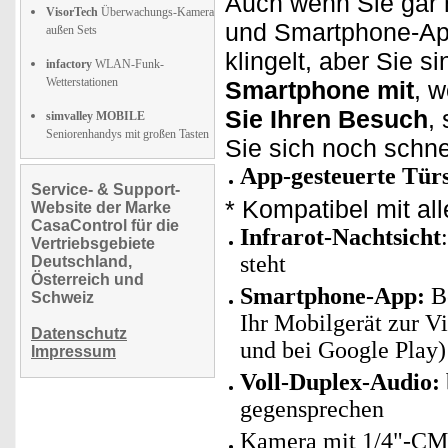
Auch wenn Sie gar
VisorTech
Überwachungs-Kamera
und Smartphone-Ap
außen Sets
klingelt, aber Sie s
infactory
WLAN-Funk-
Wetterstationen
Smartphone mit
, 
Sie Ihren Besuch
,
simvalley MOBILE
Seniorenhandys mit großen Tasten
Sie sich noch schne
App-gesteuerte Tür
Service- & Support-
* Kompatibel mit al
Website der Marke
CasaControl für die
Infrarot-Nachtsicht
Vertriebsgebiete
steht
Deutschland,
Österreich und
Smartphone-App:
Be
Schweiz
Ihr Mobilgerät zur V
Datenschutz
und bei Google Play)
Impressum
Voll-Duplex-Audio:
gegensprechen
Kamera mit 1/4"-CM