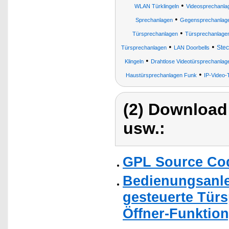
•
WLAN Türklingeln
Videosprechanla
•
Sprechanlagen
Gegensprechanlag
•
Türsprechanlagen
Türsprechanlagen
•
•
Stec
Türsprechanlagen
LAN Doorbells
•
Klingeln
Drahtlose Videotürsprechanlag
•
Haustürsprechanlagen Funk
IP-Video-
(2) Download
usw.:
GPL Source Co
Bedienungsanle
gesteuerte Tür
Öffner-Funktion