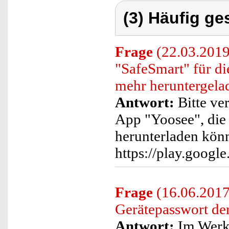
(3) Häufig ge
Frage
(22.03.2019)
"SafeSmart" für di
mehr heruntergela
Antwort:
Bitte ver
App "Yoosee", die
herunterladen kön
https://play.googl
Frage
(16.06.2017)
Gerätepasswort de
Antwort:
Im Werks