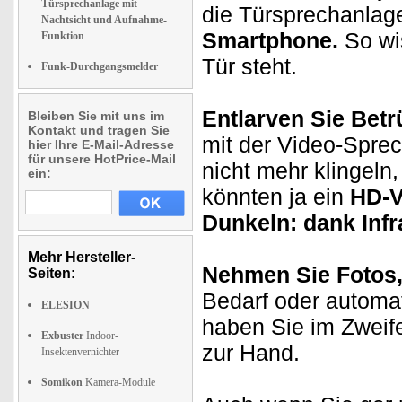
Türsprechanlage mit
die Türsprechanla
Nachtsicht und Aufnahme-
Smartphone.
So wis
Funktion
Tür steht.
Funk-Durchgangsmelder
Entlarven Sie Betr
Bleiben Sie mit uns im
Kontakt und tragen Sie
mit der Video-Spre
hier Ihre E-Mail-Adresse
für unsere HotPrice-Mail
nicht mehr klingeln,
ein:
könnten ja ein
HD-V
Dunkeln: dank Inf
Mehr Hersteller-
Nehmen Sie Fotos,
Seiten:
Bedarf oder automat
ELESION
haben Sie im Zweife
Exbuster
Indoor-
zur Hand.
Insektenvernichter
Somikon
Kamera-Module