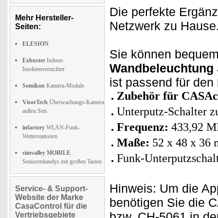
Die perfekte Ergän
Mehr Hersteller-
Netzwerk zu Hause
Seiten:
ELESION
Sie können bequem
Exbuster
Indoor-
Wandbeleuchtung
Insektenvernichter
ist passend für den
Somikon
Kamera-Module
Zubehör für CASAco
VisorTech
Überwachungs-Kamera
Unterputz-Schalter zu
außen Sets
Frequenz:
433,92 M
infactory
WLAN-Funk-
Wetterstationen
Maße:
52 x 48 x 36
simvalley MOBILE
Funk-Unterputzschalt
Seniorenhandys mit großen Tasten
Hinweis: Um die Ap
Service- & Support-
Website der Marke
benötigen Sie die 
CasaControl für die
bzw. CH-5061 in de
Vertriebsgebiete