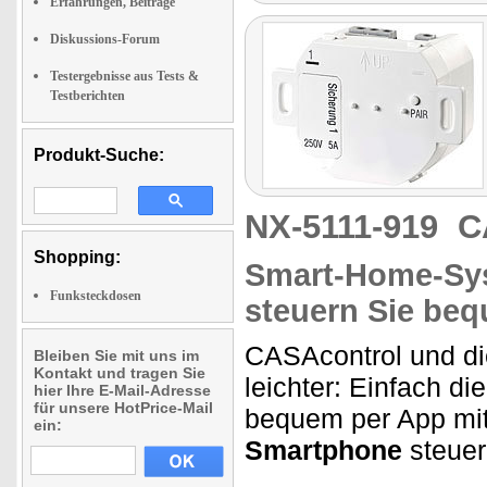
Erfahrungen, Beiträge
Diskussions-Forum
Testergebnisse aus Tests &
Testberichten
Produkt-Suche:
NX-5111-919
C
Shopping:
Smart-Home-Sys
Funksteckdosen
steuern Sie be
CASAcontrol und d
Bleiben Sie mit uns im
Kontakt und tragen Sie
leichter: Einfach di
hier Ihre E-Mail-Adresse
für unsere HotPrice-Mail
bequem per App mi
ein:
Smartphone
steuer