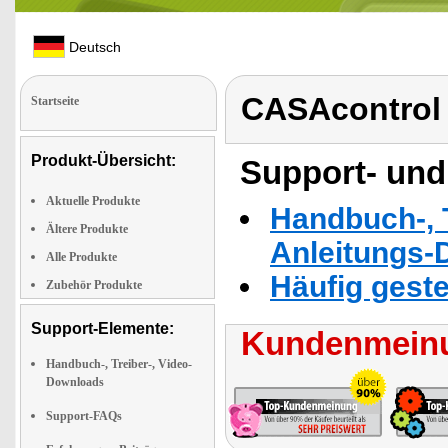
Deutsch
CASAcontrol
Startseite
Produkt-Übersicht:
Support- und
Aktuelle Produkte
Handbuch-, T
Ältere Produkte
Anleitungs-
Alle Produkte
Häufig geste
Zubehör Produkte
Support-Elemente:
Kundenmeinu
Handbuch-, Treiber-, Video-
Downloads
Support-FAQs