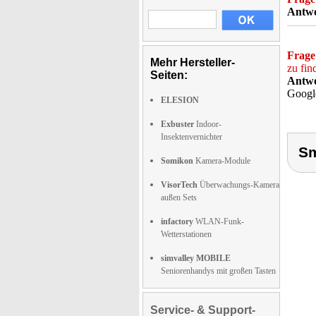
Antwo
Frage
Mehr Hersteller-
zu fin
Seiten:
Antwo
Googl
ELESION
Exbuster
Indoor-
Insektenvernichter
Sm
Somikon
Kamera-Module
VisorTech
Überwachungs-Kamera
außen Sets
infactory
WLAN-Funk-
Wetterstationen
simvalley MOBILE
Seniorenhandys mit großen Tasten
Service- & Support-