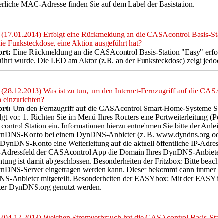
erliche MAC-Adresse finden Sie auf dem Label der Basistation.
(17.01.2014) Erfolgt eine Rückmeldung an die CASAcontrol Basis-Sta
ie Funksteckdose, eine Aktion ausgeführt hat?
rt:
Eine Rückmeldung an die CASAcontrol Basis-Station "Easy" erfol
ührt wurde. Die LED am Aktor (z.B. an der Funksteckdose) zeigt jed
(28.12.2013) Was ist zu tun, um den Internet-Fernzugriff auf die C
n einzurichten?
rt:
Um den Fernzugriff auf die CASAcontrol Smart-Home-Systeme Stati
lgt vor. 1. Richten Sie im Menü Ihres Routers eine Portweiterleitung (P
ntrol Station ein. Informationen hierzu entnehmen Sie bitte der Anleit
ynDNS-Konto bei einem DynDNS-Anbieter (z. B. www.dyndns.org ode
DynDNS-Konto eine Weiterleitung auf die aktuell öffentliche IP-Adress
-Adressfeld der CASAcontrol App die Domain Ihres DynDNS-Anbieters e
htung ist damit abgeschlossen. Besonderheiten der Fritzbox: Bitte beacht
ynDNS-Server eingetragen werden kann. Dieser bekommt dann immer di
S-Anbieter mitgeteilt. Besonderheiten der EASYbox: Mit der EASYbo
ter DynDNS.org genutzt werden.
(04.12.2013) Welchen Stromverbrauch hat die CASAcontrol Basis-Sta