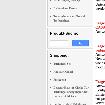
Antwo
Erfahrungen, Beiträge
Unters
werden
Diskussions-Forum
Testergebnisse aus Tests &
Testberichten
Frage
CASAc
Antwo
Produkt-Suche:
Frage
verbi
Antwo
Shopping:
Netzwe
wie es
Türklingel Set
möchte
Haustür-Klingel
Funkgong
Frage
Antwo
Detector Haustür Glocke Tür
Konfig
Türklingel Bewegungmelder
Einste
Läutewerk Meter m
entspr
verwen
Funk-Türklingel Steckdose