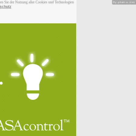
men Sie der Nutzung aller Cookies und Technologien
Hy-phen-a-tion
schutz