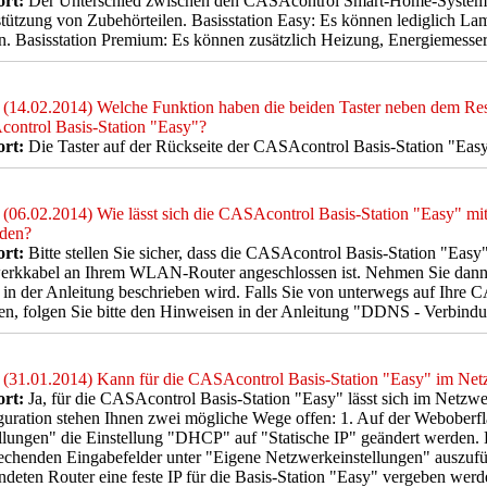
rt:
Der Unterschied zwischen den CASAcontrol Smart-Home-System Ba
tützung von Zubehörteilen. Basisstation Easy: Es können lediglich La
. Basisstation Premium: Es können zusätzlich Heizung, Energiemesser
(14.02.2014) Welche Funktion haben die beiden Taster neben dem Rese
ontrol Basis-Station "Easy"?
rt:
Die Taster auf der Rückseite der CASAcontrol Basis-Station "Eas
(06.02.2014) Wie lässt sich die CASAcontrol Basis-Station "Easy" m
nden?
rt:
Bitte stellen Sie sicher, dass die CASAcontrol Basis-Station "Easy
rkkabel an Ihrem WLAN-Router angeschlossen ist. Nehmen Sie dann d
 in der Anleitung beschrieben wird. Falls Sie von unterwegs auf Ihre 
n, folgen Sie bitte den Hinweisen in der Anleitung "DDNS - Verbindu
(31.01.2014) Kann für die CASAcontrol Basis-Station "Easy" im Netz
rt:
Ja, für die CASAcontrol Basis-Station "Easy" lässt sich im Netzwerk
uration stehen Ihnen zwei mögliche Wege offen: 1. Auf der Weboberflä
llungen" die Einstellung "DHCP" auf "Statische IP" geändert werden.
echenden Eingabefelder unter "Eigene Netzwerkeinstellungen" auszufül
deten Router eine feste IP für die Basis-Station "Easy" vergeben werde