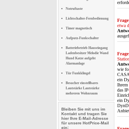
erford
Notruftaste
Lichtschalter-Fernbedienung
Frage
etwa d
Timer magnetisch
Antwo
ausgef
Aufputz-Funkschalter
Batteriebetrieb Hauseingang
Ladenbesitzer Melodie Wand
Frage
Hund Katze aufgeht
Statio
Alarmanlage
Antwo
wie fo
Tür Funkklingel
CASAco
ein D
Besucher einstellbares
Ihrem 
Lautstärke Lautstärke
das IP
mehreren Wohnraum
Einric
ein D
DynDN
Bleiben Sie mit uns im
Anbie
Kontakt und tragen Sie
hier Ihre E-Mail-Adresse
für unsere HotPrice-Mail
ein:
Frage