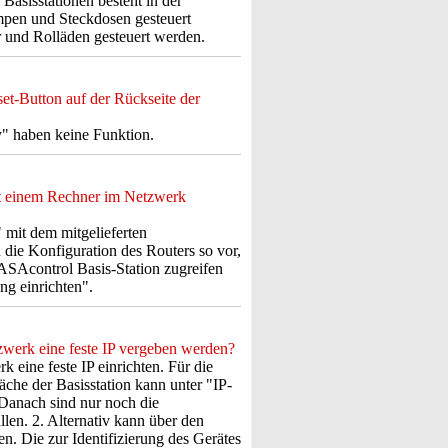
sisstationen besteht in der
mpen und Steckdosen gesteuert
 und Rolläden gesteuert werden.
t-Button auf der Rückseite der
y" haben keine Funktion.
it einem Rechner im Netzwerk
" mit dem mitgelieferten
ie Konfiguration des Routers so vor,
CASAcontrol Basis-Station zugreifen
ng einrichten".
werk eine feste IP vergeben werden?
 eine feste IP einrichten. Für die
che der Basisstation kann unter "IP-
 Danach sind nur noch die
len. 2. Alternativ kann über den
n. Die zur Identifizierung des Gerätes