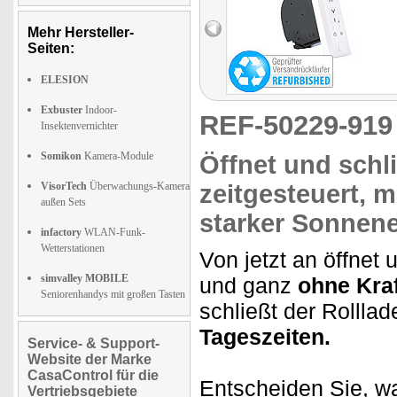
Mehr Hersteller-
Seiten:
ELESION
Exbuster
Indoor-
REF-50229-91
Insektenvernichter
Somikon
Kamera-Module
Öffnet und schl
VisorTech
Überwachungs-Kamera
zeitgesteuert,
ma
außen Sets
starker Sonnene
infactory
WLAN-Funk-
Wetterstationen
Von jetzt an öffnet 
simvalley MOBILE
und ganz
ohne Kraf
Seniorenhandys mit großen Tasten
schließt der Rollla
Tageszeiten.
Service- & Support-
Website der Marke
CasaControl für die
Entscheiden Sie, w
Vertriebsgebiete