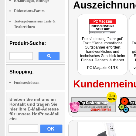
Erfahrungen, Beiträge
Auszeichnun
Diskussions-Forum
Testergebnisse aus Tests &
Testberichten
Preis/Leistung: "sehr gut"
Produkt-Suche:
Fazit: "Der automatische
Fa
Gurtspanner erfordert
handwerkliches und
gü
technisches Geschick beim
R
Einbau. Danach läuft aber
alles zufriedenstellend. Der
ei
PC Magazin 01/18
v
Preis ist sehr günstig."
Shopping:
Kundenmeinu
Funksteckdosen
Bleiben Sie mit uns im
Kontakt und tragen Sie
hier Ihre E-Mail-Adresse
für unsere HotPrice-Mail
ein: