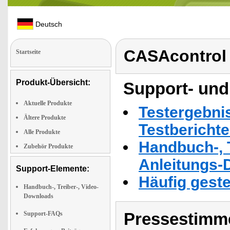
Deutsch
CASAcontrol
Startseite
Produkt-Übersicht:
Support- und
Aktuelle Produkte
Testergebni
Ältere Produkte
Testbericht
Alle Produkte
Handbuch-, T
Zubehör Produkte
Anleitungs-
Support-Elemente:
Häufig geste
Handbuch-, Treiber-, Video-
Downloads
Pressestimme
Support-FAQs