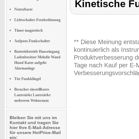
Kinetische F
Notruftaste
Lichtschalter-Fernbedienung
Timer magnetisch
** Diese Meinung entst
Aufputz-Funkschalter
kontinuierlich als Inst
Batteriebetrieb Hauseingang
Produktverbesserung du
Ladenbesitzer Melodie Wand
Hund Katze aufgeht
Tage nach Kauf per E-M
Alarmanlage
Verbesserungsvorschläg
Tür Funkklingel
Besucher einstellbares
Lautstärke Lautstärke
mehreren Wohnraum
Bleiben Sie mit uns im
Kontakt und tragen Sie
hier Ihre E-Mail-Adresse
für unsere HotPrice-Mail
ein: