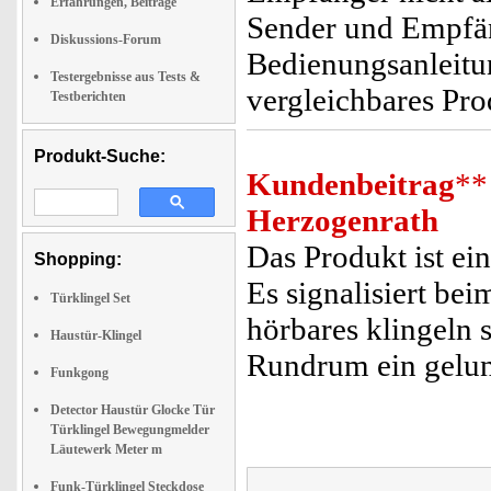
Erfahrungen, Beiträge
Sender und Empfäng
Diskussions-Forum
Bedienungsanleitun
Testergebnisse aus Tests &
vergleichbares Pr
Testberichten
Produkt-Suche:
Kundenbeitrag
**
Herzogenrath
Das Produkt ist ein
Shopping:
Es signalisiert be
Türklingel Set
hörbares klingeln 
Haustür-Klingel
Rundrum ein gelun
Funkgong
Detector Haustür Glocke Tür
Türklingel Bewegungmelder
Läutewerk Meter m
Funk-Türklingel Steckdose