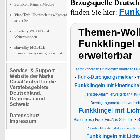
Bezugsquelle
Deutsch
Somikon
Kamera-Module
Funk
finden Sie hier:
VisorTech
Überwachungs-Kamera
außen Sets
Themen-Wolk
infactory
WLAN-Funk-
Wetterstationen
Funkklingel 
simvalley MOBILE
erweiterbar
Seniorenhandys mit großen Tasten
Taster kabellose Drucktaster drahtlose Läu
Service- & Support-
Website der Marke
•
Funk-Durchgangsmelder
•
T
CasaControl für die
Funkklingeln mit kinetische
Vertriebsgebiete
Deutschland,
•
Fenster-Alarm, erweiterbar
Kli
Österreich und
Bewegungsmelder, erweiterb
Schweiz
Funkklingel mit Lich
Datenschutz
•
Batterielose Funk-Ein/Aus-Schalter
S
Impressum
Sender Melodien Anlagen wireless 
Funkklingeln mit Licht