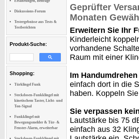
Erfahrungen, Beiträge
Geprüfter Versa
Diskussions-Forum
Monaten Gewähr
Testergebnisse aus Tests &
Testberichten
Erweitern Sie Ihr 
Kinderleicht koppeln
Produkt-Suche:
vorhandene Schalte
Raum mit einer Klin
Shopping:
Im Handumdrehen e
einfach dort in die 
Türklingel Funk
haben. Koppeln Sie 
Steckdosen-Funkklingel mit
kinetischem Taster, Licht- und
Ton-Signal
Sie verpassen kei
Funkklingel mit
Lautstärke bis 75 d
Bewegungsmelder & Tür- &
einfach aus 32 Klin
Fenster-Alarm, erweiterbar
Lautstärke ein. Sc
Steckdosen-Funkklingel mit