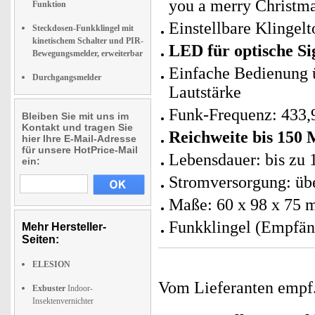
you a merry Christma
Funktion
Einstellbare Klingel
Steckdosen-Funkklingel mit
kinetischem Schalter und PIR-
LED für optische Si
Bewegungsmelder, erweiterbar
Einfache Bedienung ü
Durchgangsmelder
Lautstärke
Funk-Frequenz: 433
Bleiben Sie mit uns im
Kontakt und tragen Sie
Reichweite bis 150 
hier Ihre E-Mail-Adresse
für unsere HotPrice-Mail
Lebensdauer: bis zu
ein:
Stromversorgung: übe
Maße: 60 x 98 x 75 
Funkklingel (Empfäng
Mehr Hersteller-
Seiten:
ELESION
Vom Lieferanten emp
Exbuster
Indoor-
Insektenvernichter