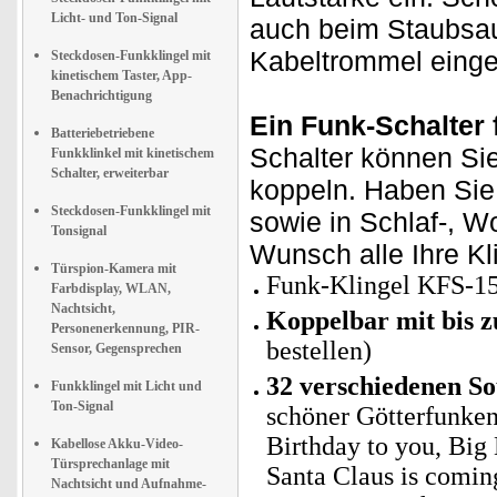
Licht- und Ton-Signal
auch beim Staubsau
Kabeltrommel einge
Steckdosen-Funkklingel mit
kinetischem Taster, App-
Benachrichtigung
Ein Funk-Schalter 
Batteriebetriebene
Schalter können Si
Funkklinkel mit kinetischem
Schalter, erweiterbar
koppeln. Haben Sie
Steckdosen-Funkklingel mit
sowie in Schlaf-, W
Tonsignal
Wunsch alle Ihre Kli
Türspion-Kamera mit
Funk-Klingel KFS-15
Farbdisplay, WLAN,
Nachtsicht,
Koppelbar mit bis z
Personenerkennung, PIR-
bestellen)
Sensor, Gegensprechen
32 verschiedenen S
Funkklingel mit Licht und
Ton-Signal
schöner Götterfunke
Birthday to you, Big 
Kabellose Akku-Video-
Türsprechanlage mit
Santa Claus is comin
Nachtsicht und Aufnahme-