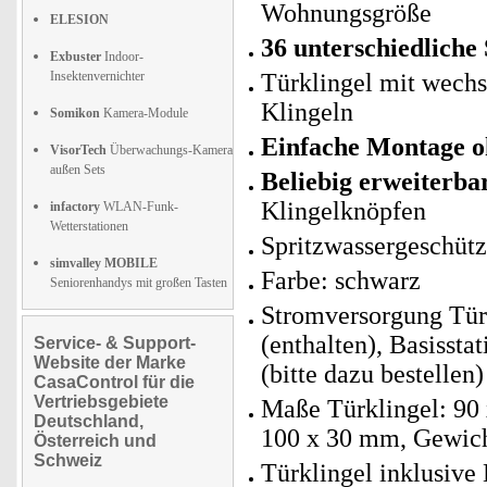
Wohnungsgröße
ELESION
36 unterschiedliche 
Exbuster
Indoor-
Insektenvernichter
Türklingel mit wech
Klingeln
Somikon
Kamera-Module
Einfache Montage o
VisorTech
Überwachungs-Kamera
außen Sets
Beliebig erweiterba
Klingelknöpfen
infactory
WLAN-Funk-
Wetterstationen
Spritzwassergeschütz
simvalley MOBILE
Farbe: schwarz
Seniorenhandys mit großen Tasten
Stromversorgung Tür
(enthalten), Basisst
Service- & Support-
Website der Marke
(bitte dazu bestellen)
CasaControl für die
Vertriebsgebiete
Maße Türklingel: 90 
Deutschland,
100 x 30 mm, Gewicht
Österreich und
Schweiz
Türklingel inklusive