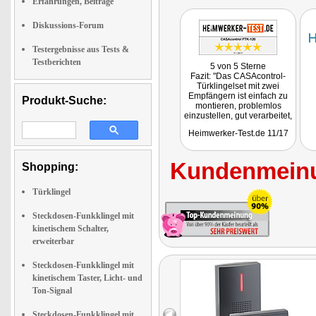
Erfahrungen, Beiträge
Diskussions-Forum
Testergebnisse aus Tests &
Testberichten
5 von 5 Sterne
Fazit: "Das CASAcontrol-
Türklingelset mit zwei
Empfängern ist einfach zu
Produkt-Suche:
montieren, problemlos
einzustellen, gut verarbeitet,
vollständig ausgestattet und
Heimwerker-Test.de 11/17
hat somit wirklich keine
Schwächen. Zu diesem
Preis unschlagbar!"
Kundenmeinu
Getestet wurde NX-5829
Shopping:
Türklingel
Steckdosen-Funkklingel mit
kinetischem Schalter,
erweiterbar
Steckdosen-Funkklingel mit
kinetischem Taster, Licht- und
Ton-Signal
Steckdosen-Funkklingel mit