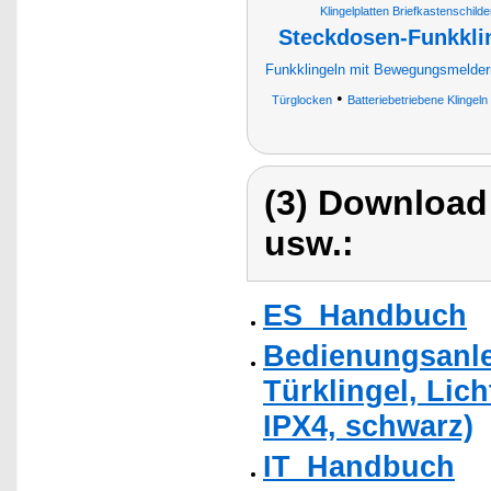
Klingelplatten Briefkastenschil
Steckdosen-Funkklin
Funkklingeln mit Bewegungsmelder
•
Türglocken
Batteriebetriebene Klingeln
(3) Download
usw.:
ES_Handbuch
Bedienungsanle
Türklingel, Lic
IPX4, schwarz)
IT_Handbuch