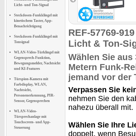
Licht- und Ton-Signal
Steckdosen-Funkklingel mit
kinetischem Taster, App-
Benachrichtigung
REF-57769-91
Steckdosen-Funkklingel mit
Licht & Ton-Si
Tonsignal
WLAN-Video-Türklingel mit
Wählen Sie aus
Gegensprech-Funktion,
Bewegungsmelder, Nachtsicht
Metern Funk-Re
und KI-Features
jemand vor der 
Türspion-Kamera mit
Farbdisplay, WLAN,
Verpassen Sie kei
Nachtsicht,
Personenerkennung, PIR-
nehmen Sie den kab
Sensor, Gegensprechen
nahezu überall mit.
WLAN-Video-
Türsprechanlage mit
Touchscreen- und App-
Wählen Sie Ihre Li
Steuerung
doppelt, wenn Besu