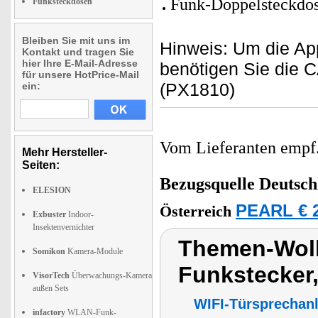
Funk-Doppelsteckdose
Funksteckdosen
Bleiben Sie mit uns im
Hinweis: Um die Ap
Kontakt und tragen Sie
hier Ihre E-Mail-Adresse
benötigen Sie die C
für unsere HotPrice-Mail
(PX1810)
ein:
Vom Lieferanten emp
Mehr Hersteller-
Seiten:
Bezugsquelle
Deutsch
ELESION
PEARL € 2
Österreich
Exbuster
Indoor-
Insektenvernichter
Themen-Wolk
Somikon
Kamera-Module
Funkstecker
VisorTech
Überwachungs-Kamera
außen Sets
WIFI-Türsprechan
infactory
WLAN-Funk-