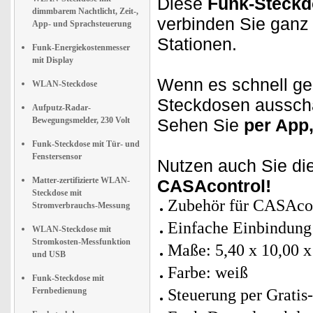
Diese
Funk-Steckdo
dimmbarem Nachtlicht, Zeit-,
verbinden Sie ganz
App- und Sprachsteuerung
Stationen.
Funk-Energiekostenmesser
mit Display
Wenn es schnell g
WLAN-Steckdose
Steckdosen ausscha
Aufputz-Radar-
Bewegungsmelder, 230 Volt
Sehen Sie
per App
Funk-Steckdose mit Tür- und
Fenstersensor
Nutzen auch Sie di
Matter-zertifizierte WLAN-
CASAcontrol!
Steckdose mit
Zubehör für CASAcon
Stromverbrauchs-Messung
Einfache Einbindung
WLAN-Steckdose mit
Stromkosten-Messfunktion
Maße: 5,40 x 10,00 x
und USB
Farbe: weiß
Funk-Steckdose mit
Fernbedienung
Steuerung per Grati