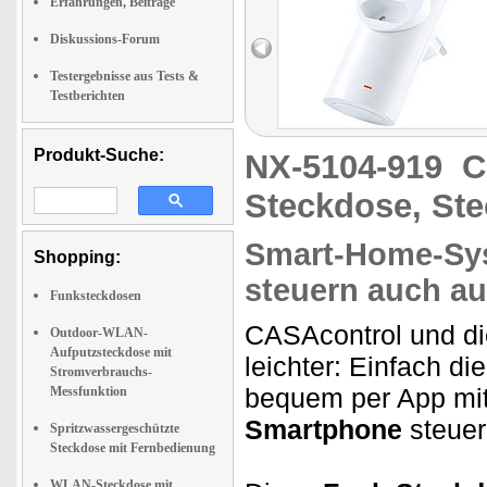
Erfahrungen, Beiträge
Diskussions-Forum
Testergebnisse aus Tests &
Testberichten
Produkt-Suche:
NX-5104-919
C
Steckdose, Ste
Smart-Home-Sy
Shopping:
steuern auch au
Funksteckdosen
CASAcontrol und d
Outdoor-WLAN-
Aufputzsteckdose mit
leichter: Einfach d
Stromverbrauchs-
bequem per App mi
Messfunktion
Smartphone
steuer
Spritzwassergeschützte
Steckdose mit Fernbedienung
WLAN-Steckdose mit