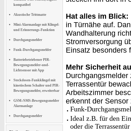
kompatibel
Hat alles im Blick:
Akustische Trittmatte
in Türnähe auf. Dank
Mini-Alarmanlage mit Klingel-
und Erinnerungs-Funktion
Wandhalterung richt
Stromversorgung üb
Durchgangsmelder
Einsatz besonders f
Funk-Durchgangsmelder
Batteriebetriebener PIR-
Bewegungsmelder-und-
Mehr Sicherheit a
Lichtsensor mit App
Durchgangsmelder z
Steckdosen-Funkklingel mit
Terrassentür bewac
kinetischem Schalter und PIR-
Arbeitszimmer besch
Bewegungsmelder, erweiterbar
erkennt der Sensor 
GSM-/SMS-Bewegungsmelder
Alarmanlage
Funk-Durchgangsmel
Durchgangsmelder
Ideal z.B. für den E
oder die Terrassentür