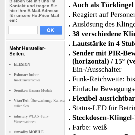
Bleiben Sie mit uns im
Auch als Türklingel
Kontakt und tragen Sie
hier Ihre E-Mail-Adresse
Reagiert auf Persone
für unsere HotPrice-Mail
ein:
Auslösung des Kling
38 verschiedene Kl
Lautstärke in 4 Stuf
Mehr Hersteller-
Sender mit PIR-Bew
Seiten:
(horizontal) / 15° (v
ELESION
Ein-/Ausschalter
Exbuster
Indoor-
Funk-Reichweite: bi
Insektenvernichter
Einfache Bewegungs
Somikon
Kamera-Module
Flexibel ausrichtbar
VisorTech
Überwachungs-Kamera
außen Sets
Status-LED für Betri
Steckdosen-Klingel
infactory
WLAN-Funk-
Wetterstationen
Farbe: weiß
simvalley MOBILE