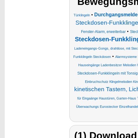
Bewegungsm
•
Durchgangsmelde
Türklingeln
Steckdosen-Funkklingel
•
Fenster-Alarm, erweiterbar
Stec
Steckdosen-Funkkling
Ladeneingangs-Gongs, drahtlose, mit St
•
Funkklingeln Steckdosen
Alarmsysteme 
Hauseingänge Ladenbesitzer Melodien 
Steckdosen-Funkklingeln mit Tonsig
Einbruchschutz Klingelmelodien Kin
kinetischen Tastern, Lic
für Eingaänge Haustüren, Garten-Haus T
Überwachungs Eurostecker Einzelhandel 
(1) Download