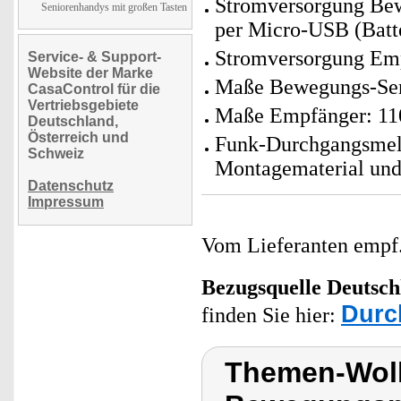
Stromversorgung Bew
Seniorenhandys mit großen Tasten
per Micro-USB (Batte
Stromversorgung Emp
Service- & Support-
Website der Marke
Maße Bewegungs-Sens
CasaControl für die
Vertriebsgebiete
Maße Empfänger: 110
Deutschland,
Österreich und
Funk-Durchgangsmeld
Schweiz
Montagematerial und
Datenschutz
Impressum
Vom Lieferanten emp
Bezugsquelle
Deutsch
Durc
finden Sie hier:
Themen-Wolk