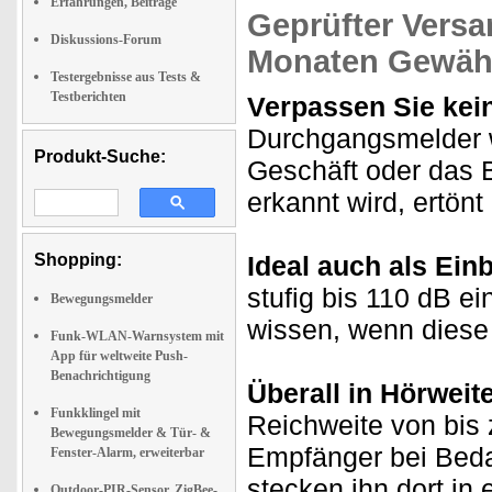
Erfahrungen, Beiträge
Geprüfter Versa
Diskussions-Forum
Monaten Gewähr
Testergebnisse aus Tests &
Testberichten
Verpassen Sie kei
Durchgangsmelder w
Produkt-Suche:
Geschäft oder das 
erkannt wird, ertönt
Shopping:
Ideal auch als Ein
stufig bis 110 dB e
Bewegungsmelder
wissen, wenn diese 
Funk-WLAN-Warnsystem mit
App für weltweite Push-
Benachrichtigung
Überall in Hörweite
Funkklingel mit
Reichweite von bis
Bewegungsmelder & Tür- &
Empfänger bei Beda
Fenster-Alarm, erweiterbar
stecken ihn dort in
Outdoor-PIR-Sensor, ZigBee-