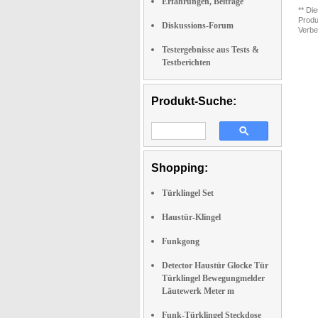
Erfahrungen, Beiträge
** Di
Produ
Diskussions-Forum
Verbe
Testergebnisse aus Tests &
Testberichten
Produkt-Suche:
Shopping:
Türklingel Set
Haustür-Klingel
Funkgong
Detector Haustür Glocke Tür
Türklingel Bewegungmelder
Läutewerk Meter m
Funk-Türklingel Steckdose