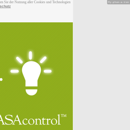
men Sie der Nutzung aller Cookies und Technologien
Hy-phen-a-tion
schutz